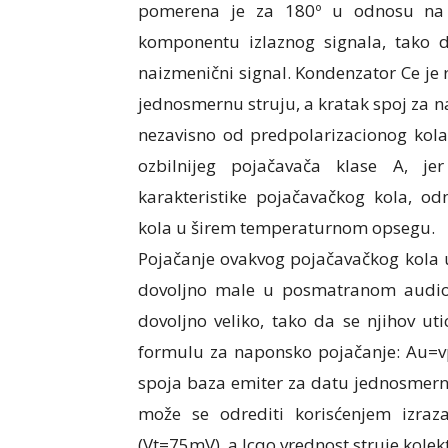
pomerena je za 180º u odnosu na 
komponentu izlaznog signala, tako
naizmenični signal. Kondenzator Ce je 
jednosmernu struju, a kratak spoj za 
nezavisno od predpolarizacionog kola
ozbilnijeg pojačavača klase A, j
karakteristike pojačavačkog kola, o
kola u širem temperaturnom opsegu.
Pojačanje ovakvog pojačavačkog kola
dovoljno male u posmatranom audio 
dovoljno veliko, tako da se njihov u
formulu za naponsko pojačanje: Au=vp
spoja baza emiter za datu jednosmern
može se odrediti korisćenjem izraz
(Vt=75mV), a Icqo vrednost struje kolek