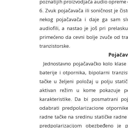
poznatijih proizvodjača audio opreme o
6. Zvuk pojačavača ili soničnost je či
nekog pojačavača i daje ga sam slu
audiofili, a nastao je još pri prelas
primećeno da cevni bolje zvuče od tra
tranzistorske.
Pojačav
Jednostavno pojačavačko kolo klase 
baterije i otpornika, bipolarni tranz
tačke u željeni položaj u polju stati
aktivan režim u kome pokazuje poj
karakteristike. Da bi posmatrani po
odabrati predpolarizacione otpornik
radne tačke na sredinu statičke radn
predpolarizacijom obezbeđeno je p