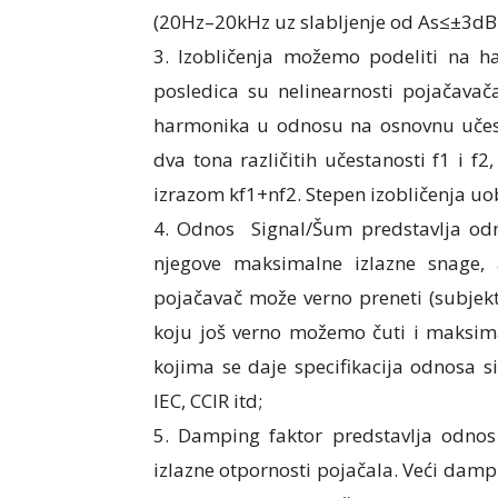
(20Hz–20kHz uz slabljenje od As≤±3dB.
3. Izobličenja možemo podeliti na ha
posledica su nelinearnosti pojačava
harmonika u odnosu na osnovnu učes
dva tona različitih učestanosti f1 i f
izrazom kf1+nf2. Stepen izobličenja u
4. Odnos Signal/Šum predstavlja od
njegove maksimalne izlazne snage
pojačavač može verno preneti (subje
koju još verno možemo čuti i maksima
kojima se daje specifikacija odnosa si
IEC, CCIR itd;
5. Damping faktor predstavlja odnos 
izlazne otpornosti pojačala. Veći dampin