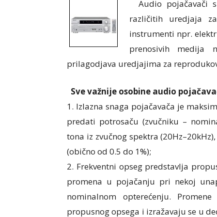
Audio pojačavači su
različitih uredjaja 
instrumenti npr. elekt
prenosivih medija n
prilagodjava uredjajima za reprodukov
Sve važnije osobine audio pojačava
1. Izlazna snaga pojačavača je maksi
predati potrosaču (zvučniku – nomina
tona iz zvučnog spektra (20Hz–20kHz),
(obično od 0.5 do 1%);
2. Frekventni opseg predstavlja propu
promena u pojačanju pri nekoj unapr
nominalnom opterećenju. Promene 
propusnog opsega i izražavaju se u de