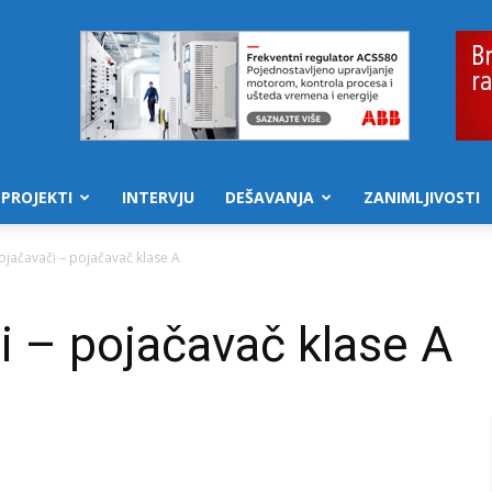
PROJEKTI
INTERVJU
DEŠAVANJA
ZANIMLJIVOSTI
jačavači – pojačavač klase A
 – pojačavač klase A