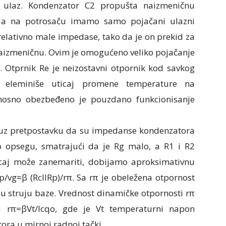
ulaz. Kondenzator C2 propušta naizmeničnu
 da na potrosaču imamo samo pojačani ulazni
relativno male impedase, tako da je on prekid za
naizmeničnu. Ovim je omogućeno veliko pojačanje
. Otprnik Re je neizostavni otpornik kod savkog
er eleminiše uticaj promene temperature na
dnosno obezbeđeno je pouzdano funkcionisanje
 uz pretpostavku da su impedanse kondenzatora
opsegu, smatrajući da je Rg malo, a R1 i R2
ticaj može zanemariti, dobijamo aproksimativnu
/vg≈β (RcIIRp)/rπ. Sa rπ je obeležena otpornost
u struju baze. Vrednost dinamičke otpornosti rπ
a rπ=βVt/Icqo, gde je Vt temperaturni napon
tora u mirnoj radnoj tački.