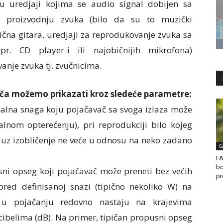
 uredjaji kojima se audio signal dobijen sa
za proizvodnju zvuka (bilo da su to muzički
rična gitara, uredjaji za reprodukovanje zvuka sa
pr. CD player-i ili najobičnijih mikrofona)
anje zvuka tj. zvučnicima.
ča možemo prikazati kroz sledeće parametre:
malna snaga koju pojačavač sa svoga izlaza može
lnom opterećenju), pri reprodukciji bilo kojeg
 uz izobličenje ne veće u odnosu na neko zadano
G
FA
bo
sni opseg koji pojačavač može preneti bez većih
p
ed definisanoj snazi (tipično nekoliko W) na
u pojačanju redovno nastaju na krajevima
cibelima (dB). Na primer, tipičan propusni opseg