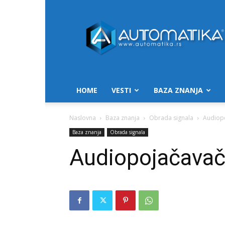
Automatika.rs
HOME
VESTI
BAZA ZNANJA
Naslovna
Baza znanja
Obrada signala
Audiopo
Baza znanja
Obrada signala
Audiopojačavači