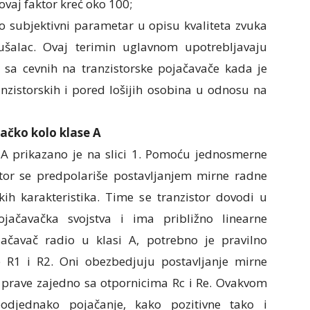
vaj faktor kreć oko 100;
sto subjektivni parametar u opisu kvaliteta zvuka
šalac. Ovaj terimin uglavnom upotrebljavaju
ku sa cevnih na tranzistorske pojačavače kada je
nzistorskih i pored lošijih osobina u odnosu na
ačko kolo klase A
A prikazano je na slici 1. Pomoću jednosmerne
istor se predpolariše postavljanjem mirne radne
čkih karakteristika. Time se tranzistor dovodi u
ačavačka svojstva i ima približno linearne
jačavač radio u klasi A, potrebno je pravilno
e R1 i R2. Oni obezbedjuju postavljanje mirne
e prave zajedno sa otpornicima Rc i Re. Ovakvom
odjednako pojačanje, kako pozitivne tako i