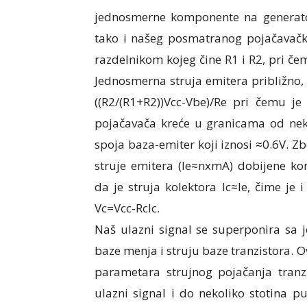
jednosmerne komponente na generato
tako i našeg posmatranog pojačavačko
razdelnikom kojeg čine R1 i R2, pri čem
Jednosmerna struja emitera približno, a
((R2/(R1+R2))Vcc-Vbe)/Re pri čemu j
pojačavača kreće u granicama od nek
spoja baza-emiter koji iznosi ≈0.6V. Z
struje emitera (Ie≈nxmA) dobijene ko
da je struja kolektora Ic≈Ie, čime j
Vc=Vcc-RcIc.
Naš ulazni signal se superponira s
baze menja i struju baze tranzistora. 
parametara strujnog pojačanja tranz
ulazni signal i do nekoliko stotina 