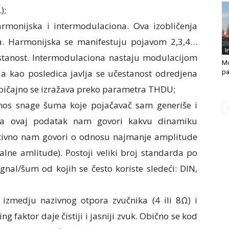
);
rmonijska i intermodulaciona. Ova izobličenja
ča. Harmonijska se manifestuju pojavom 2,3,4…
I
tanost. Intermodulaciona nastaju modulacijom
Mo
2, a kao posledica javlja se učestanost odredjena
pa
običajno se izražava preko parametra THDU;
nos snage šuma koje pojačavač sam generiše i
, a ovaj podatak nam govori kakvu dinamiku
ktivno nam govori o odnosu najmanje amplitude
lne amlitude). Postoji veliki broj standarda po
gnal/šum od kojih se često koriste sledeći: DIN,
izmedju nazivnog otpora zvučnika (4 ili 8Ω) i
g faktor daje čistiji i jasniji zvuk. Obično se kod