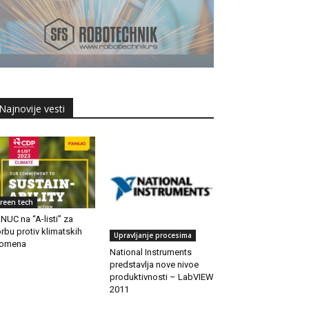
Najnovije vesti
reen tech
NUC na “A-listi” za
rbu protiv klimatskih
Upravljanje procesima
romena
National Instruments
predstavlja nove nivoe
produktivnosti – LabVIEW
2011