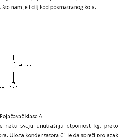
 što nam je i cilj kod posmatranog kola.
 Pojačavač klase A
e neku svoju unutrašnju otpornost Rg, preko
ora. Uloga kondenzatora C1 je da spreči prolazak