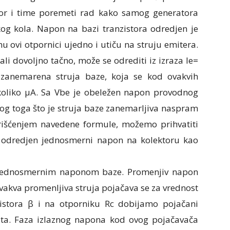
r i time poremeti rad kako samog generatora
g kola. Napon na bazi tranzistora odredjen je
u ovi otpornici ujedno i utiču na struju emitera.
li dovoljno tačno, može se odrediti iz izraza Ie=
e zanemarena struja baze, koja se kod ovakvih
oliko μA. Sa Vbe je obeležen napon provodnog
bog toga što je struja baze zanemarljiva naspram
rišćenjem navedene formule, možemo prihvatiti
e i odredjen jednosmerni napon na kolektoru kao
a jednosmernim naponom baze. Promenjiv napon
Ovakva promenljiva struja pojačava se za vrednost
istora β i na otporniku Rc dobijamo pojačani
puta. Faza izlaznog napona kod ovog pojačavača