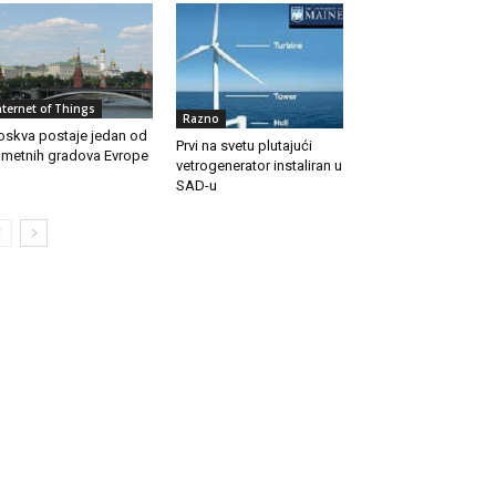
nternet of Things
Razno
skva postaje jedan od
Prvi na svetu plutajući
metnih gradova Evrope
vetrogenerator instaliran u
SAD-u