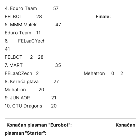
4. Eduro Team 57
FELBOT 28
Finale:
5. MMM.Malek 47
Eduro Team 11
6. FELaaCYech
4
FELBOT 2 28
7. MART 35
FELaaCZech 2 Mehatron 0 2
8. Kereća glava 27
Mehatron 20
9. JUNIAOR 21
10. CTU Dragons 20
Konačan plasman "Eurobot": Konačan
plasman "Starter":