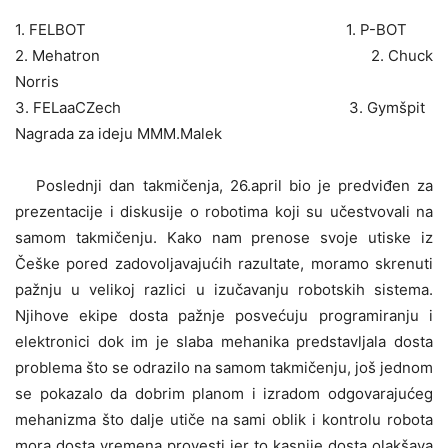
1. FELBOT 1. P-BOT
2. Mehatron 2. Chuck
Norris
3. FELaaCZech 3. Gymšpit
Nagrada za ideju MMM.Malek
Poslednji dan takmičenja, 26.april bio je predviđen za
prezentacije i diskusije o robotima koji su učestvovali na
samom takmičenju. Kako nam prenose svoje utiske iz
Češke pored zadovoljavajućih razultate, moramo skrenuti
pažnju u velikoj razlici u izučavanju robotskih sistema.
Njihove ekipe dosta pažnje posvećuju programiranju i
elektronici dok im je slaba mehanika predstavljala dosta
problema što se odrazilo na samom takmičenju, još jednom
se pokazalo da dobrim planom i izradom odgovarajućeg
mehanizma što dalje utiče na sami oblik i kontrolu robota
mora dosta vremena provesti jer to kasnije dosta olakšava