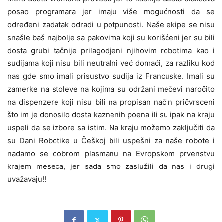
posao programara jer imaju više mogućnosti da se
određeni zadatak odradi u potpunosti. Naše ekipe se nisu
snašle baš najbolje sa pakovima koji su korišćeni jer su bili
dosta grubi tačnije prilagodjeni njihovim robotima kao i
sudijama koji nisu bili neutralni već domaći, za razliku kod
nas gde smo imali prisustvo sudija iz Francuske. Imali su
zamerke na stoleve na kojima su održani mečevi naročito
na dispenzere koji nisu bili na propisan način pričvrsceni
što im je donosilo dosta kaznenih poena ili su ipak na kraju
uspeli da se izbore sa istim. Na kraju možemo zaključiti da
su Dani Robotike u Češkoj bili uspešni za naše robote i
nadamo se dobrom plasmanu na Evropskom prvenstvu
krajem meseca, jer sada smo zaslužili da nas i drugi
uvažavaju!!