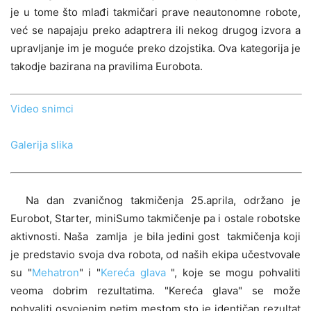
je u tome što mlađi takmičari prave neautonomne robote,
već se napajaju preko adaptrera ili nekog drugog izvora a
upravljanje im je moguće preko dzojstika. Ova kategorija je
takodje bazirana na pravilima Eurobota.
Video snimci
Galerija slika
Na dan zvaničnog takmičenja 25.aprila, održano je
Eurobot, Starter, miniSumo takmičenje pa i ostale robotske
aktivnosti. Naša zamlja je bila jedini gost takmičenja koji
je predstavio svoja dva robota, od naših ekipa učestvovale
su "
Mehatron
" i "
Kereća glava
", koje se mogu pohvaliti
veoma dobrim rezultatima. "Kereća glava" se može
pohvaliti osvojenim petim mestom sto je identičan rezultat