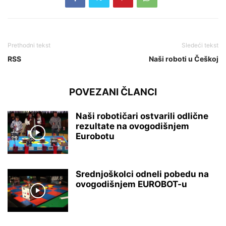
Prethodni tekst
Sledeći tekst
RSS
Naši roboti u Češkoj
POVEZANI ČLANCI
Naši robotičari ostvarili odlične
rezultate na ovogodišnjem
Eurobotu
Srednjoškolci odneli pobedu na
ovogodišnjem EUROBOT-u