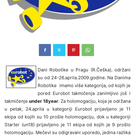
Dani Robotike u Pragu (R.Češka), održani
su od 24-26.aprila.2009.godine. Na Danima
Robotike imamo više kategorija, od kojih je
pored Eurobot takmičenja zanimljivo još i
takmičenje
under 18year
. Za holomogaciju, koja je održana
u petak, 24.aprila u kategoriji Eurobot prijavljeno je 11
ekipa od kojih su 10 prošle holomogaciju, dok u kategoriji
Starter (un18) prijavljeno je 11 ekipa od kojih je 9 prošlo
holomogaciju. Mečevi su odigravani uporedo, jedina razlika