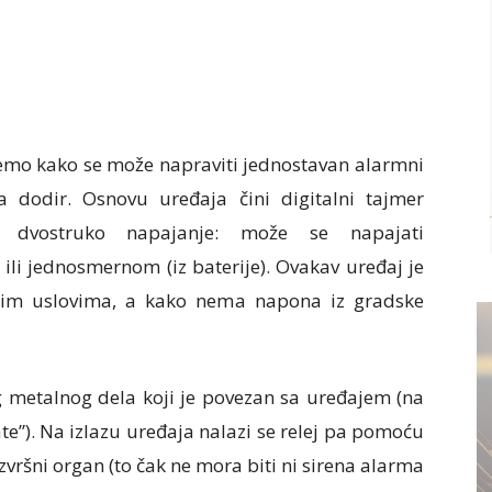
emo kako se može napraviti jednostavan alarmni
a dodir. Osnovu uređaja čini digitalni tajmer
 dvostruko napajanje: može se napajati
li jednosmernom (iz baterije). Ovakav uređaj je
nim uslovima, a kako nema napona iz gradske
g metalnog dela koji je povezan sa uređajem (na
ate”). Na izlazu uređaja nalazi se relej pa pomoću
zvršni organ (to čak ne mora biti ni sirena alarma