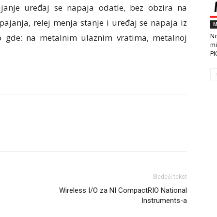
anje uređaj se napaja odatle, bez obzira na
janja, relej menja stanje i uređaj se napaja iz
M
ilo gde: na metalnim ulaznim vratima, metalnoj
No
mi
PI
Sledeći tekst
Wireless I/O za NI CompactRIO National
Instruments-a