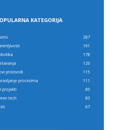
OPULARNA KATEGORIJA
azno
287
nimljivosti
191
obotika
178
ešavanja
120
vi proizvodi
115
ravljanje procesima
111
i projekti
85
reen tech
83
sti
67