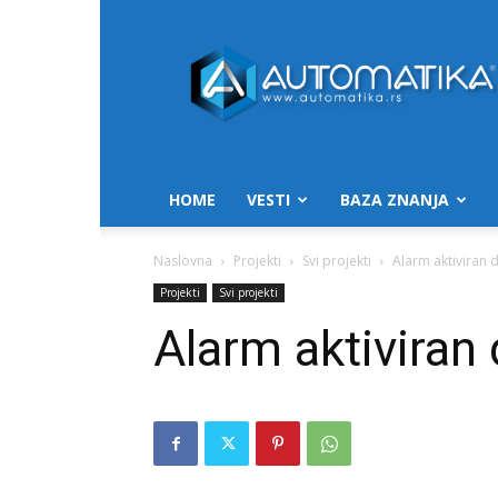
Automatika.rs
HOME
VESTI
BAZA ZNANJA
Naslovna
Projekti
Svi projekti
Alarm aktiviran
Projekti
Svi projekti
Alarm aktiviran