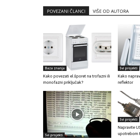
POVEZANI ČLANCI
VIŠE OD AUTORA
Baza znanja
Svi projekti
Kako povezati el.šporet na trofazni ili
Kako naprav
monofazni priključak?
reflektor
Svi projekti
Napravite U
upotrebom F
Svi projekti