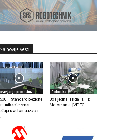
Najnovije vesti
pravljanje procesima
Robotika
 500 – Standard bežične
Još jedna ”Frida” ali iz
munikacije smart
Motoman-a! [VIDEO]
eđaja u automatizaciji
.