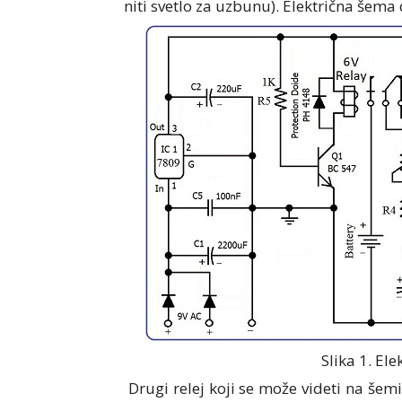
niti svetlo za uzbunu). Električna šema d
Slika 1. El
Drugi relej koji se može videti na šem