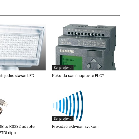
Svi projekti
iti jednostavan LED
Kako da sami napravite PLC?
Svi projekti
SB to RS232 adapter
Prekidač aktiviran zvukom
TDI čipa