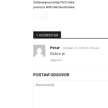
Očitavanje pozicije PS/2 miša
pomoću AVR mikrokontrolera
1 KOMENTAR
Petar
October 27, 2018 At 3:32 pm
Dobro je
Odgovori
POSTAVI ODGOVOR