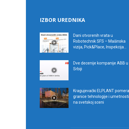
IZBOR UREDNIKA
Dani otvorenih vrata u
Robotechnik SFS – Mašinska
vizija, Pick&Place, Inspekcija...
Dve decenije kompanije ABB u
Srbiji
Kragujevački ELPLANT pomer
granice tehnologije i umetnosti
na svetskoj sceni