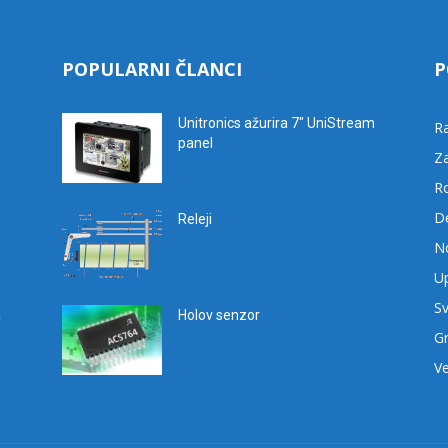
POPULARNI ČLANCI
P
Unitronics ažurira 7″ UniStream
R
panel
Za
R
D
Releji
No
Up
Sv
a
Holov senzor
G
Ve