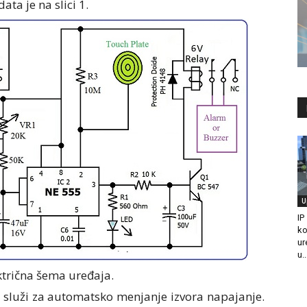
ata je na slici 1.
U
IP
ko
ur
u..
ektrična šema uređaja.
i služi za automatsko menjanje izvora napajanje.