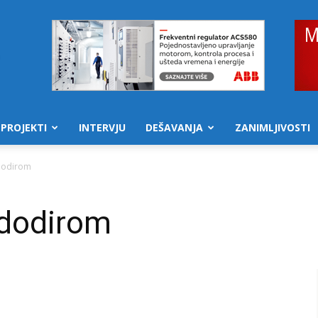
PROJEKTI
INTERVJU
DEŠAVANJA
ZANIMLJIVOSTI
 dodirom
 dodirom