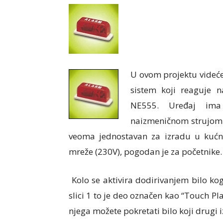
U ovom projektu videć
sistem koji reaguje n
NE555. Uređaj ima
naizmeničnom strujom i
veoma jednostavan za izradu u kuć
mreže (230V), pogodan je za početnike.
Kolo se aktivira dodirivanjem bilo ko
slici 1 to je deo označen kao “Touch Pl
njega možete pokretati bilo koji drugi i