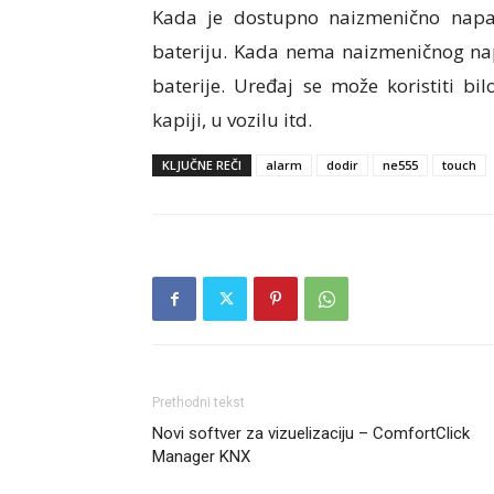
Kada je dostupno naizmenično napaj
bateriju. Kada nema naizmeničnog napa
baterije. Uređaj se može koristiti b
kapiji, u vozilu itd.
KLJUČNE REČI
alarm
dodir
ne555
touch
Prethodni tekst
Novi softver za vizuelizaciju – ComfortClick
Manager KNX