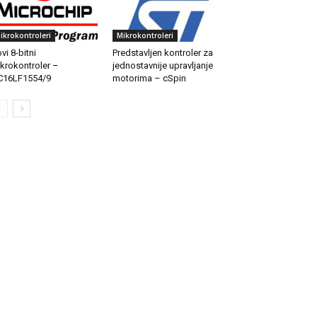
ikrokontroleri
Mikrokontroleri
vi 8-bitni
Predstavljen kontroler za
krokontroler –
jednostavnije upravljanje
C16LF1554/9
motorima – cSpin