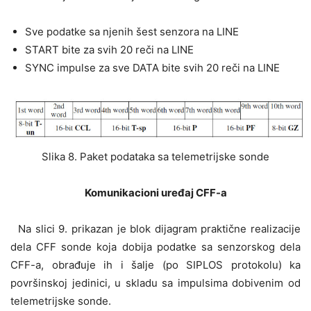
Sve podatke sa njenih šest senzora na LINE
START bite za svih 20 reči na LINE
SYNC impulse za sve DATA bite svih 20 reči na LINE
Slika 8. Paket podataka sa telemetrijske sonde
Komunikacioni uređaj CFF-a
Na slici 9. prikazan je blok dijagram praktične realizacije
dela CFF sonde koja dobija podatke sa senzorskog dela
CFF-a, obrađuje ih i šalje (po SIPLOS protokolu) ka
površinskoj jedinici, u skladu sa impulsima dobivenim od
telemetrijske sonde.