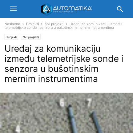
Naslovna
Projekti
Svi projekti
Uređaj za komunikaciju između
telemetrijske sonde i senzora u bušotinskim mernim instrumentima
Projekti
Svi projekti
Uređaj za komunikaciju
između telemetrijske sonde i
senzora u bušotinskim
mernim instrumentima