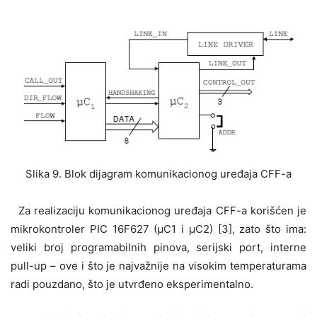
Slika 9. Blok dijagram komunikacionog uređaja CFF-a
Za realizaciju komunikacionog uređaja CFF-a korišćen je
mikrokontroler PIC 16F627 (μC1 i μC2) [3], zato što ima:
veliki broj programabilnih pinova, serijski port, interne
pull-up – ove i što je najvažnije na visokim temperaturama
radi pouzdano, što je utvrđeno eksperimentalno.