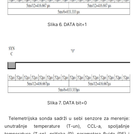
Slika 6. DATA bit=1
Slika 7. DATA bit=0
Telemetrijska sonda sadrži u sebi senzore za merenje:
unutrašnje temperature (T-un), CCL-a, spoljašnje
temperature (T-sp), pritiska (P), parametara fluida (PF) i