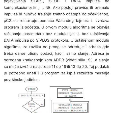
pojavljivanja START, STOP i DATA impulsa na
komunikacionoj liniji LINE. Ako postoji previše ili premalo
impulsa ili njihovo trajanje znatno odstupa od očekivanog,
μC2 se restartuje pomoću Watchdog tajmera i izvršava
program iz početka. U prvom modulu algoritma se obavlja
računanje parametara bez modulacije, tj. bez utiskivanja
DATA impulsa po SIPLOS protokolu. U ustaljenom modulu
algoritma, za razliku od prvog se određuje i adresa gde
treba da se utisnu podaci, kao i samo slanje. Adresa je
određena kratkospojnikom ADDR (videti sliku 9.), a slanje
se može izvršiti na adrese 11 do 18 ili 13 do 20. Taj podatak
je potrebno uneti i u program za ispis rezultata merenja
površinske jedinice.