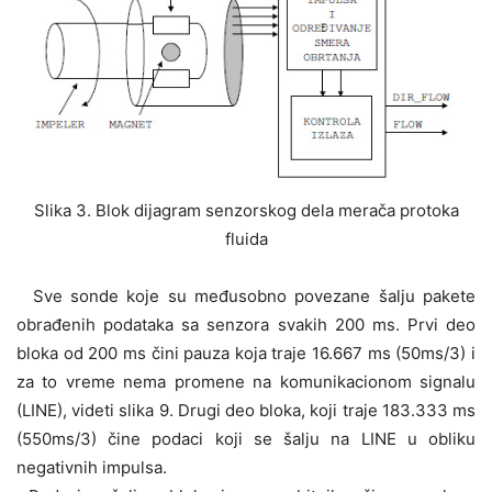
Slika 3. Blok dijagram senzorskog dela merača protoka
fluida
Sve sonde koje su međusobno povezane šalju pakete
obrađenih podataka sa senzora svakih 200 ms. Prvi deo
bloka od 200 ms čini pauza koja traje 16.667 ms (50ms/3) i
za to vreme nema promene na komunikacionom signalu
(LINE), videti slika 9. Drugi deo bloka, koji traje 183.333 ms
(550ms/3) čine podaci koji se šalju na LINE u obliku
negativnih impulsa.