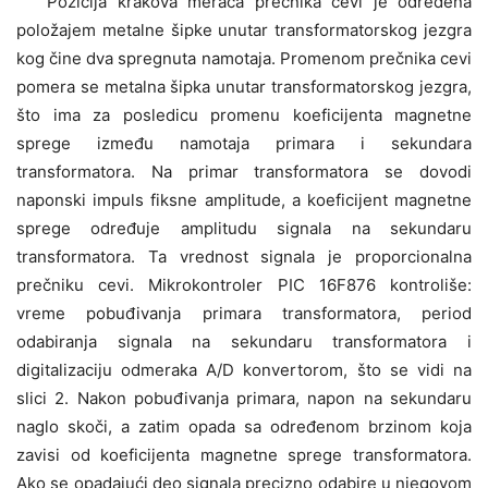
Pozicija krakova merača prečnika cevi je određena
položajem metalne šipke unutar transformatorskog jezgra
kog čine dva spregnuta namotaja. Promenom prečnika cevi
pomera se metalna šipka unutar transformatorskog jezgra,
što ima za posledicu promenu koeficijenta magnetne
sprege između namotaja primara i sekundara
transformatora. Na primar transformatora se dovodi
naponski impuls fiksne amplitude, a koeficijent magnetne
sprege određuje amplitudu signala na sekundaru
transformatora. Ta vrednost signala je proporcionalna
prečniku cevi. Mikrokontroler PIC 16F876 kontroliše:
vreme pobuđivanja primara transformatora, period
odabiranja signala na sekundaru transformatora i
digitalizaciju odmeraka A/D konvertorom, što se vidi na
slici 2. Nakon pobuđivanja primara, napon na sekundaru
naglo skoči, a zatim opada sa određenom brzinom koja
zavisi od koeficijenta magnetne sprege transformatora.
Ako se opadajući deo signala precizno odabire u njegovom