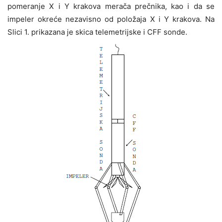
pomeranje X i Y krakova merača prečnika, kao i da se
impeler okreće nezavisno od položaja X i Y krakova. Na
Slici 1. prikazana je skica telemetrijske i CFF sonde.