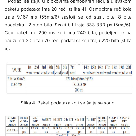
Podaci se šalju u blokovima osmobitnih reči, a u svakom
paketu podataka ima 20 reči (slika 4). Osmobitna reč koja
traje 9.167 ms (55ms/6) sastoji se od start bita, 8 bita
podataka i 2 stop bita. Svaki bit traje 833.333 μs (5ms/6).
Ceo paket, od 200 ms koji ima 240 bita, podeljen je na
pauzu od 20 bita i 20 reči podataka koji traju 220 bita (slika
5).
Slika 4. Paket podataka koji se šalje sa sondi