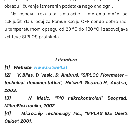
obradu i čuvanje izmerenih podataka nego analogni.
Na osnovu rezultata simulacije i merenja može se
zaključiti da uređaj za komunikaciju CFF sonde dobro radi
u temperaturnom opsegu od 20 °C do 180 °C i zadovoljava
zahteve SIPLOS protokola.
Literatura
[1] Website:
www.hotwell.at
[2] V. Bilas, D. Vasic, D. Ambruš, “SIPLOS Flowmeter –
technical documentation”, Hotwell Ges.m.b.H, Austria,
2003.
[3] N. Matic, “PIC mikrokontroleri” Beograd,
MikroElektronika, 2002.
[4] Microchip Technology Inc., “MPLAB IDE User’s
Guide”, 2001.