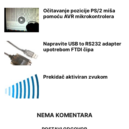
Očitavanje pozicije PS/2 miša
pomoću AVR mikrokontrolera
Napravite USB to RS232 adapter
upotrebom FTDI čipa
Prekidač aktiviran zvukom
NEMA KOMENTARA