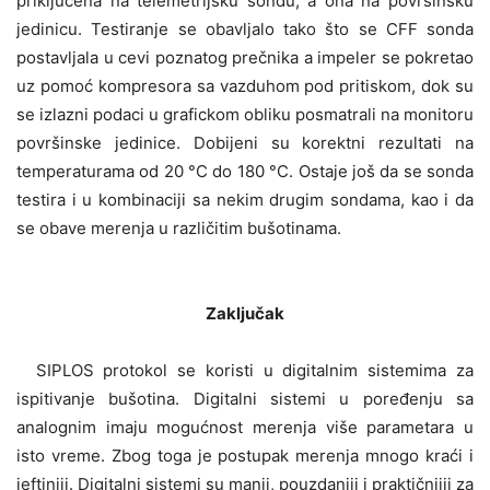
priključena na telemetrijsku sondu, a ona na površinsku
jedinicu. Testiranje se obavljalo tako što se CFF sonda
postavljala u cevi poznatog prečnika a impeler se pokretao
uz pomoć kompresora sa vazduhom pod pritiskom, dok su
se izlazni podaci u grafickom obliku posmatrali na monitoru
površinske jedinice. Dobijeni su korektni rezultati na
temperaturama od 20 °C do 180 °C. Ostaje još da se sonda
testira i u kombinaciji sa nekim drugim sondama, kao i da
se obave merenja u različitim bušotinama.
Zaključak
SIPLOS protokol se koristi u digitalnim sistemima za
ispitivanje bušotina. Digitalni sistemi u poređenju sa
analognim imaju mogućnost merenja više parametara u
isto vreme. Zbog toga je postupak merenja mnogo kraći i
jeftiniji. Digitalni sistemi su manji, pouzdaniji i praktičnijii za