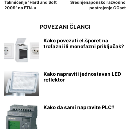
Takmičenje “Hard and Soft
Srednjenaponsko razvodno
2009” na FTN-u
postrojenje CGset
POVEZANI ČLANCI
Kako povezati el.šporet na
trofazni ili monofazni priključak?
Kako napraviti jednostavan LED
reflektor
Kako da sami napravite PLC?