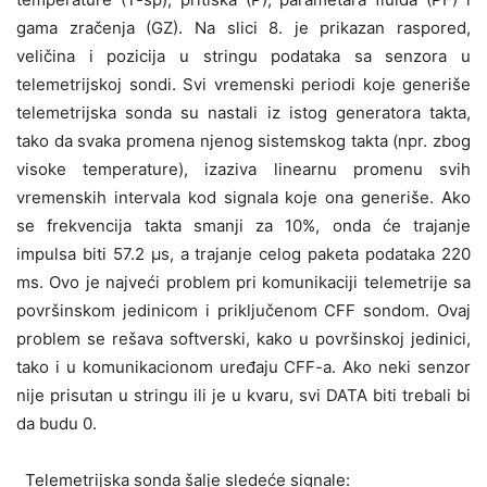
gama zračenja (GZ). Na slici 8. je prikazan raspored,
veličina i pozicija u stringu podataka sa senzora u
telemetrijskoj sondi. Svi vremenski periodi koje generiše
telemetrijska sonda su nastali iz istog generatora takta,
tako da svaka promena njenog sistemskog takta (npr. zbog
visoke temperature), izaziva linearnu promenu svih
vremenskih intervala kod signala koje ona generiše. Ako
se frekvencija takta smanji za 10%, onda će trajanje
impulsa biti 57.2 μs, a trajanje celog paketa podataka 220
ms. Ovo je najveći problem pri komunikaciji telemetrije sa
površinskom jedinicom i priključenom CFF sondom. Ovaj
problem se rešava softverski, kako u površinskoj jedinici,
tako i u komunikacionom uređaju CFF-a. Ako neki senzor
nije prisutan u stringu ili je u kvaru, svi DATA biti trebali bi
da budu 0.
Telemetrijska sonda šalje sledeće signale: