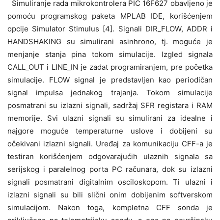
Simuliranje rada mikrokontrolera PIC 16F627 obavljeno je
pomoću programskog paketa MPLAB IDE, korišćenjem
opcije Simulator Stimulus [4]. Signali DIR_FLOW, ADDR i
HANDSHAKING su simulirani asinhrono, tj. moguće je
menjanje stanja pina tokom simulacije. Izgled signala
CALL_OUT i LINE_IN je zadat programiranjem, pre početka
simulacije. FLOW signal je predstavljen kao periodičan
signal impulsa jednakog trajanja. Tokom simulacije
posmatrani su izlazni signali, sadržaj SFR registara i RAM
memorije. Svi ulazni signali su simulirani za idealne i
najgore moguće temperaturne uslove i dobijeni su
očekivani izlazni signali. Uređaj za komunikaciju CFF-a je
testiran korišćenjem odgovarajućih ulaznih signala sa
serijskog i paralelnog porta PC računara, dok su izlazni
signali posmatrani digitalnim osciloskopom. Ti ulazni i
izlazni signali su bili slični onim dobijenim softverskom
simulacijom. Nakon toga, kompletna CFF sonda je