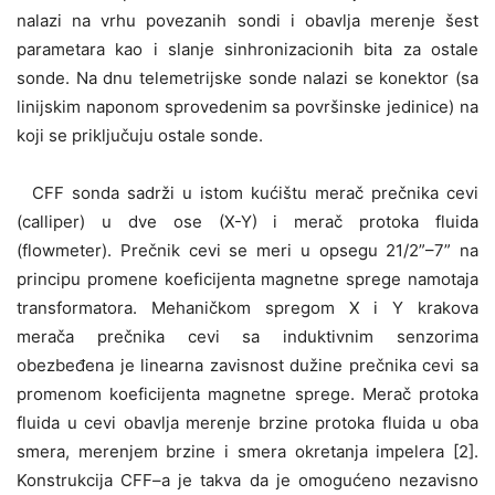
nalazi na vrhu povezanih sondi i obavlja merenje šest
parametara kao i slanje sinhronizacionih bita za ostale
sonde. Na dnu telemetrijske sonde nalazi se konektor (sa
linijskim naponom sprovedenim sa površinske jedinice) na
koji se priključuju ostale sonde.
CFF sonda sadrži u istom kućištu merač prečnika cevi
(calliper) u dve ose (X-Y) i merač protoka fluida
(flowmeter). Prečnik cevi se meri u opsegu 21/2”–7” na
principu promene koeficijenta magnetne sprege namotaja
transformatora. Mehaničkom spregom X i Y krakova
merača prečnika cevi sa induktivnim senzorima
obezbeđena je linearna zavisnost dužine prečnika cevi sa
promenom koeficijenta magnetne sprege. Merač protoka
fluida u cevi obavlja merenje brzine protoka fluida u oba
smera, merenjem brzine i smera okretanja impelera [2].
Konstrukcija CFF–a je takva da je omogućeno nezavisno