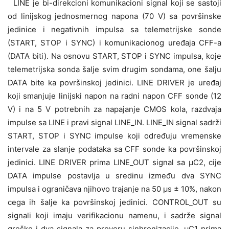
LINE je bi-direkcioni komunikacioni signal koji se sastoji
od linijskog jednosmernog napona (70 V) sa površinske
jedinice i negativnih impulsa sa telemetrijske sonde
(START, STOP i SYNC) i komunikacionog uređaja CFF-a
(DATA biti). Na osnovu START, STOP i SYNC impulsa, koje
telemetrijska sonda šalje svim drugim sondama, one šalju
DATA bite ka površinskoj jedinici. LINE DRIVER je uređaj
koji smanjuje linijski napon na radni napon CFF sonde (12
V) i na 5 V potrebnih za napajanje CMOS kola, razdvaja
impulse sa LINE i pravi signal LINE_IN. LINE_IN signal sadrži
START, STOP i SYNC impulse koji određuju vremenske
intervale za slanje podataka sa CFF sonde ka površinskoj
jedinici. LINE DRIVER prima LINE_OUT signal sa μC2, cije
DATA impulse postavlja u sredinu između dva SYNC
impulsa i ograničava njihovo trajanje na 50 μs ± 10%, nakon
cega ih šalje ka površinskoj jedinici. CONTROL_OUT su
signali koji imaju verifikacionu namenu, i sadrže signal
greške i dva signala za proveru sinhronizacije. μC1 prima