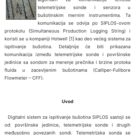
telemetrijske sonde i senzora u
bušotinskim mernim instrumentima. Ta
komunikacija se odvija po SIPLOS-ovom
protokolu (Simultaneous Production Logging String) i
koristi se u kompaniji Hotwell [1] kao deo većeg sistema za
ispitivanje bušotina. Detaljnije će biti prikazana
komunikacija između telemetrijske sonde i površinske
jedinice sa sondom za merenje prečnika i brzine protoka
fluida u zacevljenim bušotinama (Calliper-Fullbore
Flowmeter – CFF).
Uvod
Digitalni sistem za ispitivanje bušotina SIPLOS sastoji se
od: površinske jedinice, telemetrijske sonde i drugih
međusobno povezanih sondi. Telemetrijska sonda se