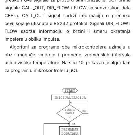
signale CALL_OUT, DIR_FLOW i FLOW sa senzorskog dela
CFF-a. CALL_OUT signal sadrži informaciju o prečniku
cevi, koja je utisnuta u RS232 protokol. Signali DIR_FLOW i
FLOW sadrže informaciju o brzini i smeru okretanja
impelera u obliku impulsa.
Algoritmi za programe oba mikrokontrolera uzimaju u
obzir moguće smetnje i promene vremenskih intervala
usled visoke temperature. Na slici 10. prikazan je algoritam
za program u mikrokontroleru μC1.