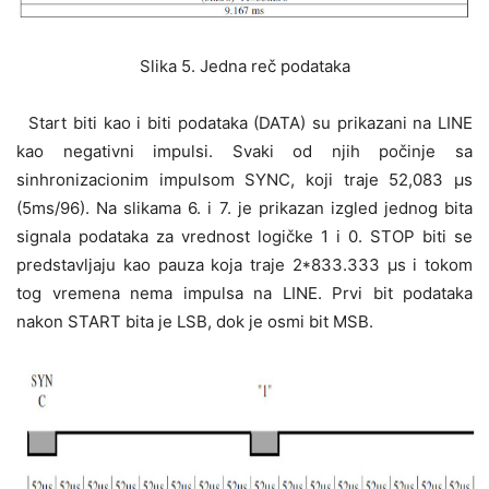
Slika 5. Jedna reč podataka
Start biti kao i biti podataka (DATA) su prikazani na LINE
kao negativni impulsi. Svaki od njih počinje sa
sinhronizacionim impulsom SYNC, koji traje 52,083 μs
(5ms/96). Na slikama 6. i 7. je prikazan izgled jednog bita
signala podataka za vrednost logičke 1 i 0. STOP biti se
predstavljaju kao pauza koja traje 2*833.333 μs i tokom
tog vremena nema impulsa na LINE. Prvi bit podataka
nakon START bita je LSB, dok je osmi bit MSB.