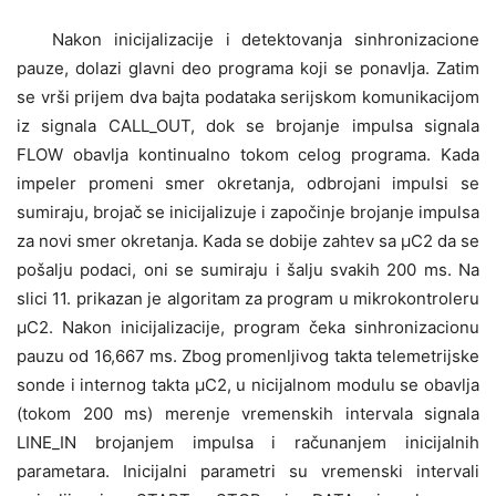
Nakon inicijalizacije i detektovanja sinhronizacione
pauze, dolazi glavni deo programa koji se ponavlja. Zatim
se vrši prijem dva bajta podataka serijskom komunikacijom
iz signala CALL_OUT, dok se brojanje impulsa signala
FLOW obavlja kontinualno tokom celog programa. Kada
impeler promeni smer okretanja, odbrojani impulsi se
sumiraju, brojač se inicijalizuje i započinje brojanje impulsa
za novi smer okretanja. Kada se dobije zahtev sa μC2 da se
pošalju podaci, oni se sumiraju i šalju svakih 200 ms. Na
slici 11. prikazan je algoritam za program u mikrokontroleru
μC2. Nakon inicijalizacije, program čeka sinhronizacionu
pauzu od 16,667 ms. Zbog promenljivog takta telemetrijske
sonde i internog takta μC2, u nicijalnom modulu se obavlja
(tokom 200 ms) merenje vremenskih intervala signala
LINE_IN brojanjem impulsa i računanjem inicijalnih
parametara. Inicijalni parametri su vremenski intervali