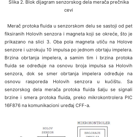
Slika 2. Blok dijagram senzorskog dela merača prečnika
cevi
Merač protoka fluida u senzorskom delu se sastoji od pet
fiksiranih Holovih senzora i magneta koji se okreće, što je
prikazano na slici 3. Oba pola magneta utiču na Holove
senzore i uzrokuju 10 impulsa po jednom obrtaju impelera.
Brzina obrtanja impelera, a samim tim i brzina protoka
fluida se određuje na osnovu broja impulsa sa Holovih
senzora, dok se smer obrtanja impelera određuje na
osnovu rasporeda Holovih senzora u kućištu. Sa
senzorskog dela merača protoka fluida šalju se signali
brzine i smera protoka fluida, preko mikrokontrolera PIC
16F876 na komunikacioni uređaj CFF-a.