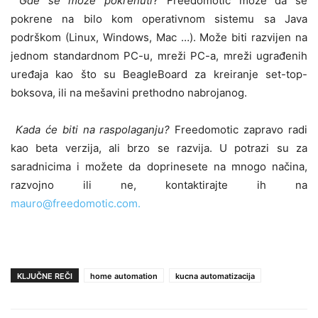
Gde se može pokrenuti
? Freedomotic može da se
pokrene na bilo kom operativnom sistemu sa Java
podrškom (Linux, Windows, Mac …). Može biti razvijen na
jednom standardnom PC-u, mreži PC-a, mreži ugrađenih
uređaja kao što su BeagleBoard za kreiranje set-top-
boksova, ili na mešavini prethodno nabrojanog.
Kada će biti na raspolaganju?
Freedomotic zapravo radi
kao beta verzija, ali brzo se razvija. U potrazi su za
saradnicima i možete da doprinesete na mnogo načina,
razvojno ili ne, kontaktirajte ih na
mauro@freedomotic.com.
KLJUČNE REČI
home automation
kucna automatizacija