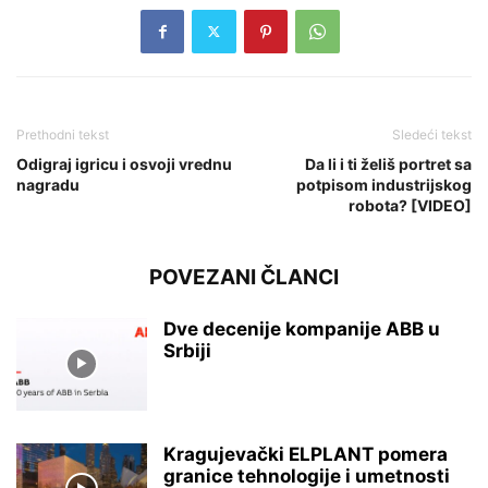
Prethodni tekst
Sledeći tekst
Odigraj igricu i osvoji vrednu
Da li i ti želiš portret sa
nagradu
potpisom industrijskog
robota? [VIDEO]
POVEZANI ČLANCI
Dve decenije kompanije ABB u
Srbiji
Kragujevački ELPLANT pomera
granice tehnologije i umetnosti