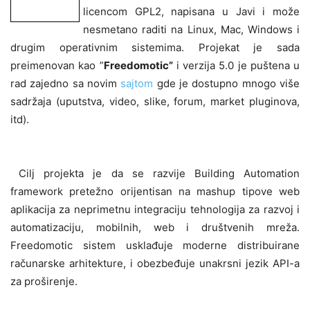
licencom GPL2, napisana u Javi i može
nesmetano raditi na Linux, Mac, Windows i
drugim operativnim sistemima. Projekat je sada
preimenovan kao ”
Freedomotic”
i verzija 5.0 je puštena u
rad zajedno sa novim
sajtom
gde je dostupno mnogo više
sadržaja (uputstva, video, slike, forum, market pluginova,
itd).
Cilj projekta je da se razvije Building Automation
framework pretežno orijentisan na mashup tipove web
aplikacija za neprimetnu integraciju tehnologija za razvoj i
automatizaciju, mobilnih, web i društvenih mreža.
Freedomotic sistem usklađuje moderne distribuirane
računarske arhitekture, i obezbeđuje unakrsni jezik API-a
za proširenje.