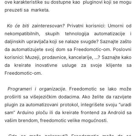
ove karakteristike su dostupne kao pluginovi koji se mogu
preuzeti sa marketa.
Ko će biti zainteresovan?
Privatni korisnici: Umorni od
nekompatibilnih, skupih tehnologija automatizacije i
daljinskih upravljača koji se nalaze svugde? Saznajte zašto
da automatizujete svoj dom sa Freedomotic-om. Poslovni
korisnici: Muzeji, prodavnice, kancelarije, …? Saznajte kako
da kreirate inovativne usluge za svoje klijente sa
Freedomotic-om.
Programeri i organizacije.
Freedomotic se lako može
proširiti sa višejezičkim dodacima. Ako želite da razvijete
plugin za automatizovani protokol, integrišete svoju “uradi
sam” Arduino ploču ili da kreirate frontend za Android sa
vašim brendom, freedomotic velike mogućnosti.