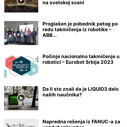
na svetskoj sceni
Proglašen je pobednik petog po
redu takmičenja iz robotike –
ABB...
Počinje nacionalno takmičenje u
robotici – Eurobot Srbija 2023
Da li ste znali da je LIQUID3 delo
naših naučnika?
Napredna rešenja iz FANUC-a za