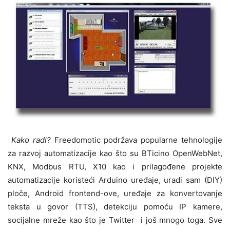
Kako radi?
Freedomotic podržava popularne tehnologije
za razvoj automatizacije kao što su BTicino OpenWebNet,
KNX, Modbus RTU, X10 kao i prilagođene projekte
automatizacije koristeći Arduino uređaje, uradi sam (DIY)
ploče, Android frontend-ove, uređaje za konvertovanje
teksta u govor (TTS), detekciju pomoću IP kamere,
socijalne mreže kao što je Twitter i još mnogo toga. Sve