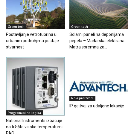
Green tech
Green tech
Postavljanje vetrotubrina u
Solarni paneli na deponijama
urbanim područjima postaje
pepela – Mađarska elektrana
stvarnost
Matra spremna za...
Novi proizvodi
IP gejtvej za udaljene lokacije
Programabilna logika
National Instruments izbacuje
na tržište visoko temperaturni
PAC