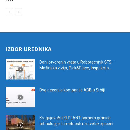
IZBOR UREDNIKA
Dani otvorenih vrata u Robotechnik SFS –
Mašinska vizija, Pick&Place, Inspekcija...
Dve decenije kompanije ABB u Srbiji
Kragujevački ELPLANT pomera granice
tehnologije i umetnosti na svetskoj sceni