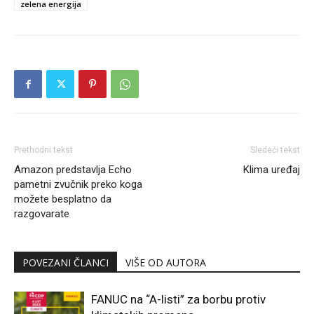
zelena energija
Prethodni tekst
Sledeći tekst
Amazon predstavlja Echo
Klima uređaj
pametni zvučnik preko koga
možete besplatno da
razgovarate
POVEZANI ČLANCI
VIŠE OD AUTORA
FANUC na “A-listi” za borbu protiv