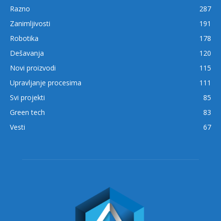
Razno
287
Zanimljivosti
191
Robotika
178
Dešavanja
120
Novi proizvodi
115
Upravljanje procesima
111
Svi projekti
85
Green tech
83
Vesti
67