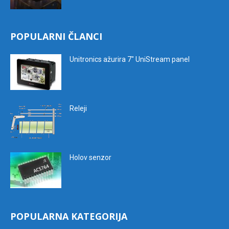
POPULARNI ČLANCI
Unitronics ažurira 7″ UniStream panel
Releji
Holov senzor
POPULARNA KATEGORIJA