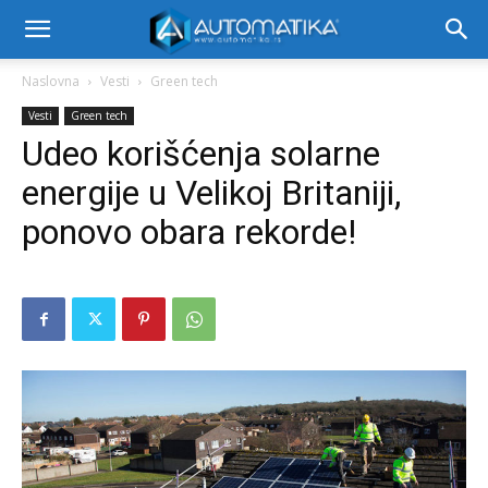
Naslovna
Vesti
Green tech
Vesti
Green tech
Udeo korišćenja solarne
energije u Velikoj Britaniji,
ponovo obara rekorde!