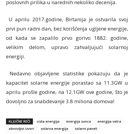
poslovnih prilika u narednih nekoliko decenija.
U aprilu 2017.godine, Birtanija je ostvarila svoj
prvi pun radni dan, bez korišćenja ugljene energije,
od kada se zapalilo prvo gorivo 1882. godine,
velikim delom, upravo zahvaljujući solarnoj
energiji.
Nedavno objavljene statistike pokazuju da je
kapacitet solarne energije porastao sa 11.3GW u
aprilu prošle godine, na 12.1GW ove godine, što je
dovoljno za snabdevanje 3.8 miliona domova!
KLJUČNE REČI
cista energija
energija sunca
energija vetra
obnovljivi izvori
solarna energija
solarni paneli