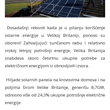
Dosadašnji rekordi kada je u pitanju korišćenje
solarne energije u Velikoj Britaniji, ponovo su
oboreni! Zahvaljujući sunčanom nebu i relativno
niskoj letnjoj potrošnji energije, Velika Britanija
snabdeva skoro četvrtnu ukupne potrebe za
električnom energijom iz obnovljivih izvora.
Hiljade solarnih panela na krovovima domova i na
poljima širom Velike Britanije, generišu 8,7GW,
odnosno više od 24,3% ukupne potrošnje električne
energije.