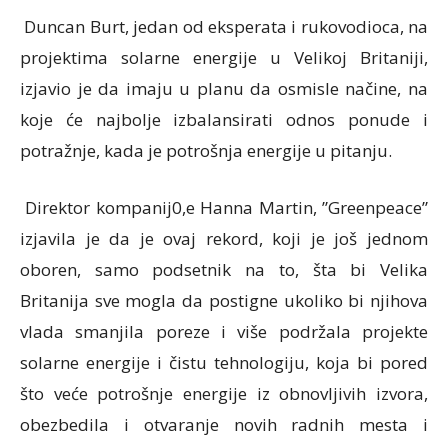
Duncan Burt, jedan od eksperata i rukovodioca, na
projektima solarne energije u Velikoj Britaniji,
izjavio je da imaju u planu da osmisle načine, na
koje će najbolje izbalansirati odnos ponude i
potražnje, kada je potrošnja energije u pitanju.
Direktor kompanij0,e Hanna Martin, ”Greenpeace”
izjavila je da je ovaj rekord, koji je još jednom
oboren, samo podsetnik na to, šta bi Velika
Britanija sve mogla da postigne ukoliko bi njihova
vlada smanjila poreze i više podržala projekte
solarne energije i čistu tehnologiju, koja bi pored
što veće potrošnje energije iz obnovljivih izvora,
obezbedila i otvaranje novih radnih mesta i