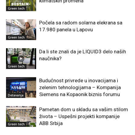
klimatskih promena
Green tech
Počela sa radom solarna elekrana sa
17.980 panela u Lapovu
Green tech
Da li ste znali da je LIQUID3 delo naših
naučnika?
Green tech
Budućnost privrede u inovacijama i
zelenim tehnologijama – Kompanija
Siemens na Kopaonik biznis forumu
Dešavanja
Pametan dom u skladu sa vašim stilom
života – Uspešni projekti kompanije
ABB Srbija
Green tech