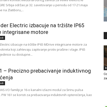
ionalni komitet Međunarodnog saveta za velike električne
GRE Srbija održao je 32. savetovanje u periodu od 17-21.maja
e na Zlatiboru,...
der Electric izbacuje na tržište IP65
 integrisane motore
odi
lectric izbacuje na tržište IP65 МDrivе intеgrisаne mоtоre zа
pokreta kојi zаhtеvајu zаptivаnjе prоtiv prаšinе i vlаgе. IP65
јеdinicе su dоstupnе...
R
 – Precizno prebacivanje induktivnog
Co
ćenja
za
odi
AS I/O familiji je 16-o kanalni izlazni modul za širinu pulsa
. PW 161 se koristi za prebacivanja induktivnih opterećenja, kao