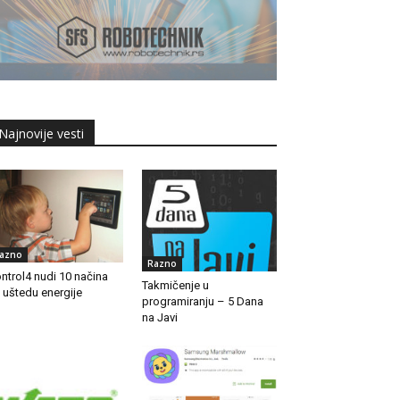
Najnovije vesti
azno
Razno
ntrol4 nudi 10 načina
Takmičenje u
 uštedu energije
programiranju – 5 Dana
na Javi