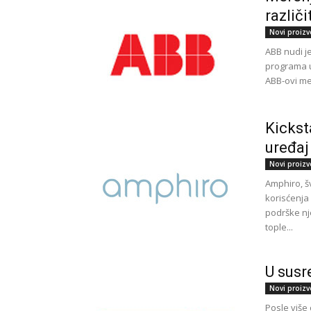
različ
Novi proizv
ABB nudi je
programa u
ABB-ovi me
Kickst
uređaj
Novi proizv
Amphiro, š
korisćenja
podrške nj
tople...
U susr
Novi proizv
Posle više