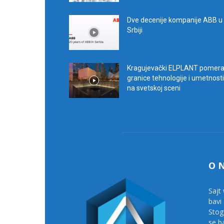
Dve decenije kompanije ABB u
Srbiji
Kragujevački ELPLANT pomer
granice tehnologije i umetnosti
na svetskoj sceni
O 
Sajt 
bavi
Stog
se b