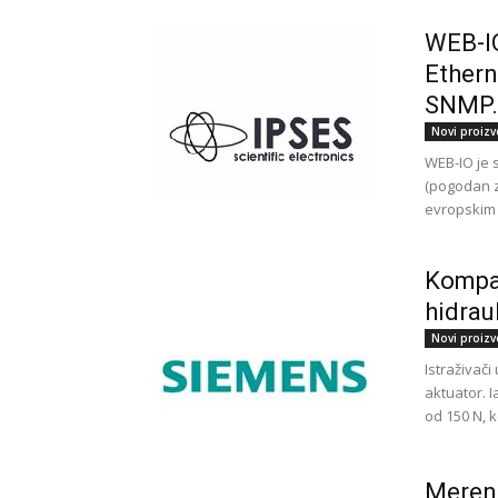
WEB-IO:
Ethern
SNMP.
Novi proizv
WEB-IO je 
(pogodan za
evropskim 
Kompan
hidrau
Novi proizv
Istraživači
aktuator. 
od 150 N, ko
Merenj