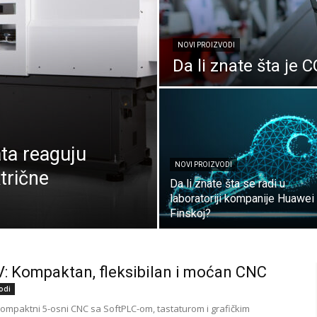
NOVI PROIZVODI
Da li znate šta j
ata reaguju
NOVI PROIZVODI
trične
Da li znate šta se radi u
laboratoriji kompanije Huawei
Finskoj?
: Kompaktan, fleksibilan i moćan CNC
odi
kompaktni 5-osni CNC sa SoftPLC-om, tastaturom i grafičkim