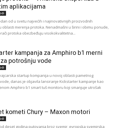
itim aplikacijama
odi
dan od u svetu najvećih i najinovativnijih proizvodnih
 oblasti merenja protoka. Nenadmašni u širini i obimu ponude,
rači protoka obezbeđuju visokokvalitetna...
arter kampanja za Amphiro b1 merni
 za potrošnju vode
odi
vajcarska startup kompanija u novoj oblasti pametnog
 vode, danas je objavila lansiranje Kickstarter kampanje kao
enom Amphiro b1 smart tuš monitoru koji smanjuje utrošak
et kometi Chury – Maxon motori
odi
 od deset godina putovanja kroz svemir, evropska svemirska