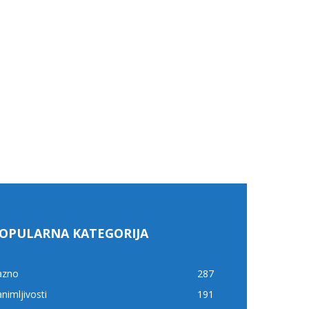
OPULARNA KATEGORIJA
azno
287
nimljivosti
191