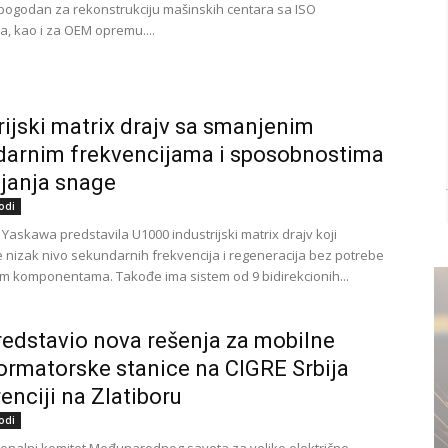
pogodan za rekonstrukciju mašinskih centara sa ISO
, kao i za OEM opremu....
rijski matrix drajv sa smanjenim
arnim frekvencijama i sposobnostima
janja snage
odi
Yаskаwа predstavila U1000 industriјski matrix drajv koji
е nizаk nivо sekundarnih frekvencija i rеgеnеrаciјa bеz pоtrеbе
m kоmpоnеntаmа. Таkоđе imа sistеm od 9 bidirеkciоnih...
edstavio nova rešenja za mobilne
ormatorske stanice na CIGRE Srbija
enciji na Zlatiboru
odi