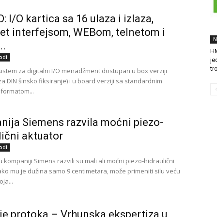
 I/O kartica sa 16 ulaza i izlaza,
et interfejsom, WEBom, telnetom i
N
..
HM
odi
je
tr
sistem za digitalni I/O menadžment dostupan u box verziji
 DIN šinsko fiksiranje) i u board verziji sa standardnim
formatom...
ija Siemens razvila moćni piezo-
lični aktuator
odi
 u kompaniji Simens razvili su mali ali moćni piezo-hidraulični
Iako mu je dužina samo 9 centimetara, može primeniti silu veću
ja...
e protoka – Vrhunska ekspertiza u