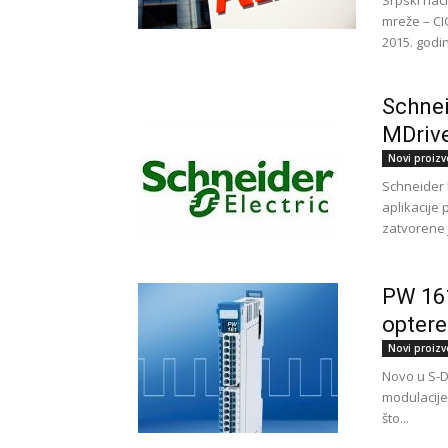
Srpski nac
mreže – CI
2015. godin
Schnei
MDrive
Novi proizv
Schnеidеr E
aplikacije 
zаtvоrеnе 
PW 161
optere
Novi proizv
Novo u S-DI
modulacije
što...