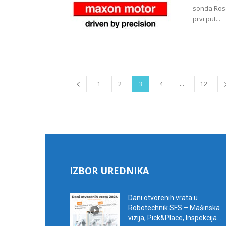
sonda Rose
prvi put...
...
1
2
3
4
12
IZBOR UREDNIKA
Dani otvorenih vrata u
Robotechnik SFS – Mašinska
vizija, Pick&Place, Inspekcija...