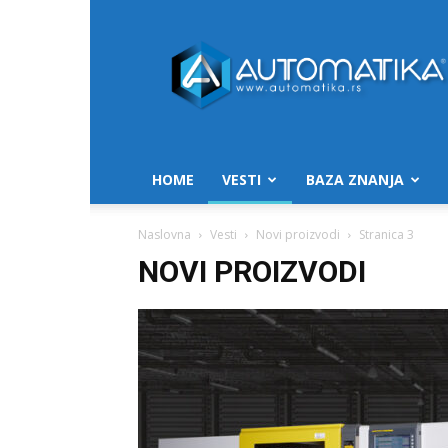
Automatika.rs
HOME
VESTI
BAZA ZNANJA
Naslovna
Vesti
Novi proizvodi
Stranica 3
NOVI PROIZVODI