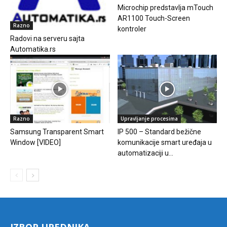
Microchip predstavlja mTouch
AR1100 Touch-Screen
Razno
kontroler
Radovi na serveru sajta
Automatika.rs
Razno
Upravljanje procesima
Samsung Transparent Smart
IP 500 – Standard bežične
Window [VIDEO]
komunikacije smart uređaja u
automatizaciji u...