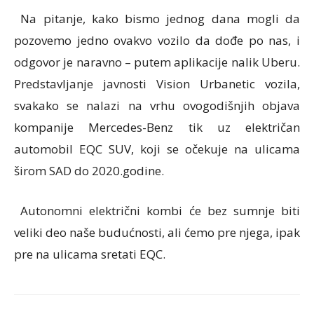
Na pitanje, kako bismo jednog dana mogli da
pozovemo jedno ovakvo vozilo da dođe po nas, i
odgovor je naravno – putem aplikacije nalik Uberu.
Predstavljanje javnosti Vision Urbanetic vozila,
svakako se nalazi na vrhu ovogodišnjih objava
kompanije Mercedes-Benz tik uz električan
automobil EQC SUV, koji se očekuje na ulicama
širom SAD do 2020.godine.
Autonomni električni kombi će bez sumnje biti
veliki deo naše budućnosti, ali ćemo pre njega, ipak
pre na ulicama sretati EQC.