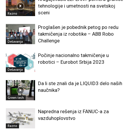
tehnologije i umetnosti na svetskoj
sceni
Razno
Proglašen je pobednik petog po redu
takmičenja iz robotike – ABB Robo
Challenge
Dešavanja
Počinje nacionalno takmičenje u
robotici – Eurobot Srbija 2023
Dešavanja
Da li ste znali da je LIQUID3 delo naših
naučnika?
Green tech
Napredna rešenja iz FANUC-a za
vazduhoplovstvo
Razno