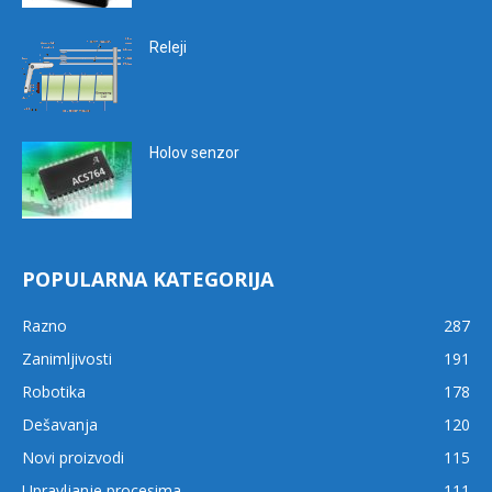
Releji
Holov senzor
POPULARNA KATEGORIJA
Razno
287
Zanimljivosti
191
Robotika
178
Dešavanja
120
Novi proizvodi
115
Upravljanje procesima
111