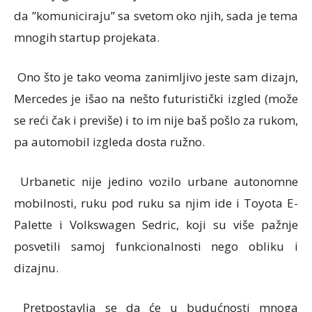
da ”komuniciraju” sa svetom oko njih, sada je tema
mnogih startup projekata.
Ono što je tako veoma zanimljivo jeste sam dizajn,
Mercedes je išao na nešto futuristički izgled (može
se reći čak i previše) i to im nije baš pošlo za rukom,
pa automobil izgleda dosta ružno.
Urbanetic nije jedino vozilo urbane autonomne
mobilnosti, ruku pod ruku sa njim ide i Toyota E-
Palette i Volkswagen Sedric, koji su više pažnje
posvetili samoj funkcionalnosti nego obliku i
dizajnu.
Pretpostavlja se da će u budućnosti mnoga