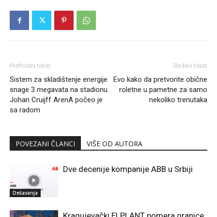
Prethodni tekst
Sledeći tekst
Sistem za skladištenje energije
Evo kako da pretvorite obične
snage 3 megavata na stadionu
roletne u pametne za samo
Johan Cruijff ArenA počeo je
nekoliko trenutaka
sa radom
POVEZANI ČLANCI
VIŠE OD AUTORA
Dve decenije kompanije ABB u Srbiji
Dešavanja
Kragujevački ELPLANT pomera granice