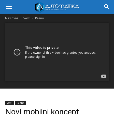
Naslovna
Vesti
Razno
Vesti
Razno
Novi mobilni koncept,