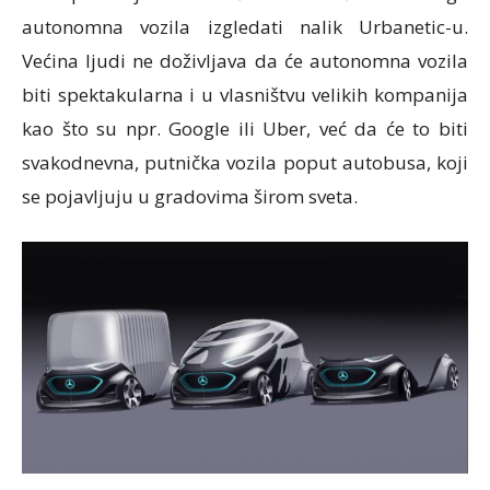
autonomna vozila izgledati nalik Urbanetic-u.
Većina ljudi ne doživljava da će autonomna vozila
biti spektakularna i u vlasništvu velikih kompanija
kao što su npr. Google ili Uber, već da će to biti
svakodnevna, putnička vozila poput autobusa, koji
se pojavljuju u gradovima širom sveta.