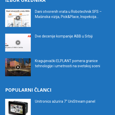
IZBOR UREDNIKA
Dani otvorenih vrata u Robotechnik SFS –
Mašinska vizija, Pick&Place, Inspekcija...
Dve decenije kompanije ABB u Srbiji
Kragujevački ELPLANT pomera granice
tehnologije i umetnosti na svetskoj sceni
POPULARNI ČLANCI
Unitronics ažurira 7″ UniStream panel