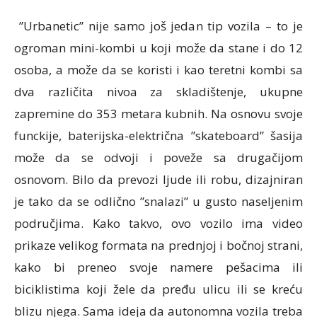
”Urbanetic” nije samo još jedan tip vozila – to je
ogroman mini-kombi u koji može da stane i do 12
osoba, a može da se koristi i kao teretni kombi sa
dva različita nivoa za skladištenje, ukupne
zapremine do 353 metara kubnih. Na osnovu svoje
funckije, baterijska-električna ”skateboard” šasija
može da se odvoji i poveže sa drugačijom
osnovom. Bilo da prevozi ljude ili robu, dizajniran
je tako da se odlično ”snalazi” u gusto naseljenim
područjima. Kako takvo, ovo vozilo ima video
prikaze velikog formata na prednjoj i bočnoj strani,
kako bi preneo svoje namere pešacima ili
biciklistima koji žele da pređu ulicu ili se kreću
blizu njega. Sama ideja da autonomna vozila treba