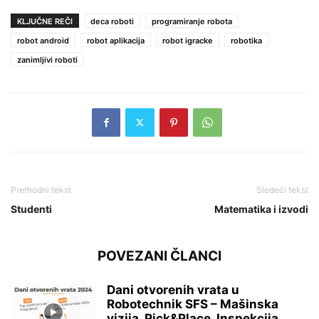
KLJUČNE REČI
deca roboti
programiranje robota
robot android
robot aplikacija
robot igracke
robotika
zanimljivi roboti
Prethodni tekst
Sledeći tekst
Studenti
Matematika i izvodi
POVEZANI ČLANCI
Dani otvorenih vrata u
Robotechnik SFS – Mašinska
vizija, Pick&Place, Inspekcija...