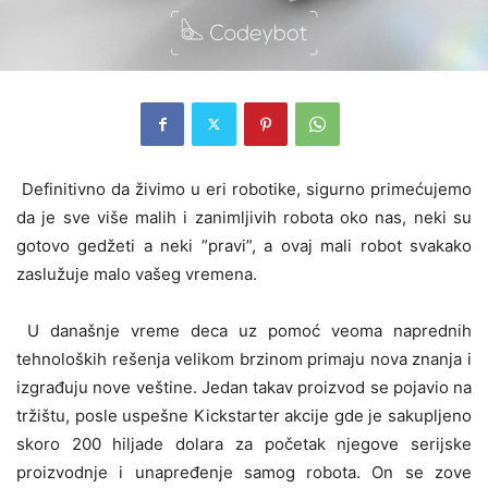
Definitivno da živimo u eri robotike, sigurno primećujemo
da je sve više malih i zanimljivih robota oko nas, neki su
gotovo gedžeti a neki ”pravi”, a ovaj mali robot svakako
zaslužuje malo vašeg vremena.
U današnje vreme deca uz pomoć veoma naprednih
tehnoloških rešenja velikom brzinom primaju nova znanja i
izgrađuju nove veštine. Jedan takav proizvod se pojavio na
tržištu, posle uspešne Kickstarter akcije gde je sakupljeno
skoro 200 hiljade dolara za početak njegove serijske
proizvodnje i unapređenje samog robota. On se zove