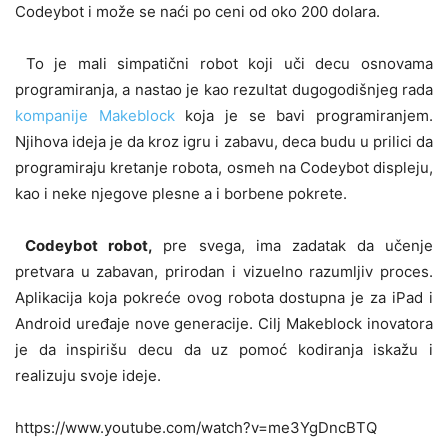
Codeybot i može se naći po ceni od oko 200 dolara.
To je mali simpatični robot koji uči decu osnovama
programiranja, a nastao je kao rezultat dugogodišnjeg rada
kompanije Makeblock
koja je se bavi programiranjem.
Njihova ideja je da kroz igru i zabavu, deca budu u prilici da
programiraju kretanje robota, osmeh na Codeybot displeju,
kao i neke njegove plesne a i borbene pokrete.
Codeybot robot,
pre svega, ima zadatak da učenje
pretvara u zabavan, prirodan i vizuelno razumljiv proces.
Aplikacija koja pokreće ovog robota dostupna je za iPad i
Android uređaje nove generacije. Cilj Makeblock inovatora
je da inspirišu decu da uz pomoć kodiranja iskažu i
realizuju svoje ideje.
https://www.youtube.com/watch?v=me3YgDncBTQ