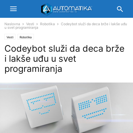
Naslovna
Vesti
Robotika
Codeybot služi da deca brže i lakše uđu
u svet programiranja
Vesti
Robotika
Codeybot služi da deca brže
i lakše uđu u svet
programiranja