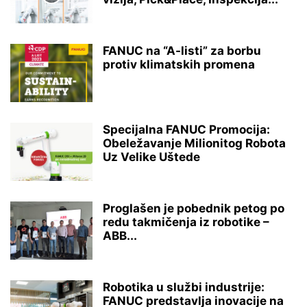
FANUC na “A-listi” za borbu
protiv klimatskih promena
Specijalna FANUC Promocija:
Obeležavanje Milionitog Robota
Uz Velike Uštede
Proglašen je pobednik petog po
redu takmičenja iz robotike –
ABB...
Robotika u službi industrije:
FANUC predstavlja inovacije na