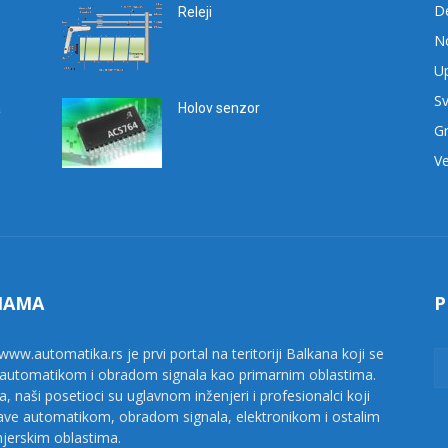
D
Releji
No
Up
Sv
a
Holov senzor
G
Ve
NAMA
P
www.automatika.rs je prvi portal na teritoriji Balkana koji se
 automatikom i obradom signala kao primarnim oblastima.
a, naši posetioci su uglavnom inženjeri i profesionalci koji
ave automatikom, obradom signala, elektronikom i ostalim
njerskim oblastima.