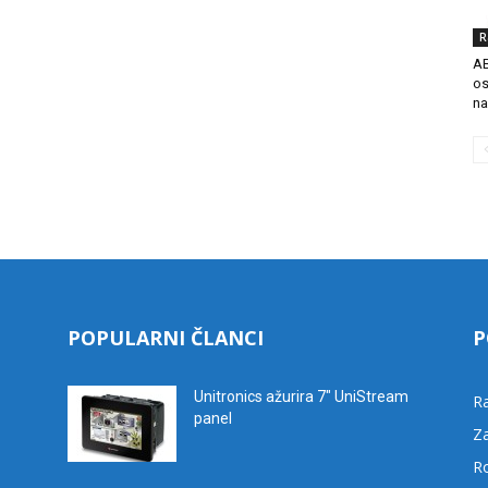
R
AB
os
na
POPULARNI ČLANCI
P
Unitronics ažurira 7″ UniStream
R
panel
Za
R