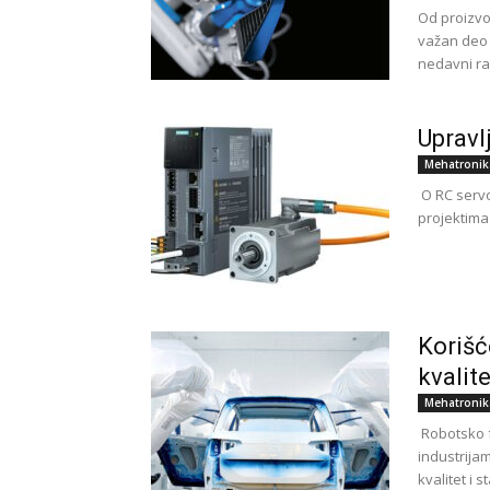
Od proizvo
važan deo 
nedavni ras
Upravl
Mehatronik
O RC servo
projektima 
Korišć
kvalite
Mehatronik
Robotsko f
industrija
kvalitet i 