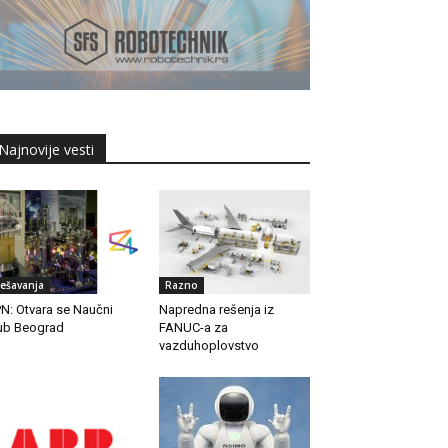
Najnovije vesti
ešavanja
Razno
N: Otvara se Naučni
Napredna rešenja iz
ub Beograd
FANUC-a za
vazduhoplovstvo