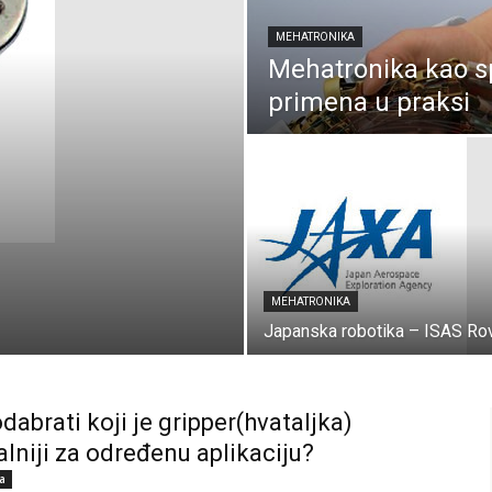
MEHATRONIKA
Mehatronika kao spo
primena u praksi
MEHATRONIKA
Japanska robotika – ISAS Rov
dabrati koji je gripper(hvataljka)
alniji za određenu aplikaciju?
a