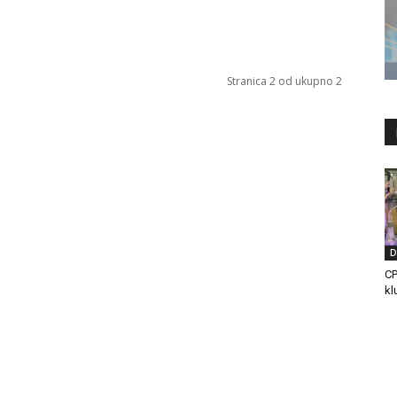
Stranica 2 od ukupno 2
D
CP
kl