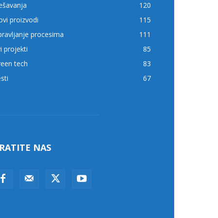
ešavanja
120
vi proizvodi
115
ravljanje procesima
111
i projekti
85
reen tech
83
sti
67
RATITE NAS