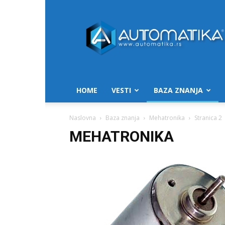
Automatika.rs
HOME
VESTI
BAZA ZNANJA
Naslovna
Baza znanja
Mehatronika
Stranica 2
MEHATRONIKA