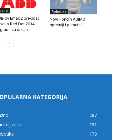
azno
Robotika
B-ov Emax 2 prekidač
Novi Hondin ASIMO
vojio Red Dot 2014
spretniji i pametniji
gradu za dizajn...
OPULARNA KATEGORIJA
azno
287
nimljivosti
191
obotika
178