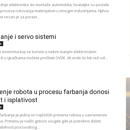
dnje elektronike do montaže automobila, hvataljke su postale
procesa rukovanja materijalom u mnogim industrijama. Njihov
t vezan je za porast...
janje i servo sistemi
a
 motorima koji se koriste u nekim manjim elektronskim
ili u igračkama možete pročitati OVDE. Ali ovde će biti reči od...
enje robota u procesu farbanja donosi
t i isplativost
a
arbanje je jedna on najčešćih primena robota u savremenim
ma. Primenu je našlo gotovo svugde gde je potrebno dobiti
stabilnost proizvodnog...