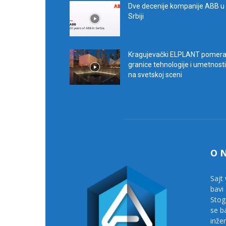
Dve decenije kompanije ABB u
Srbiji
Kragujevački ELPLANT pomer
granice tehnologije i umetnosti
na svetskoj sceni
O 
Sajt 
bavi
Stog
se b
inže