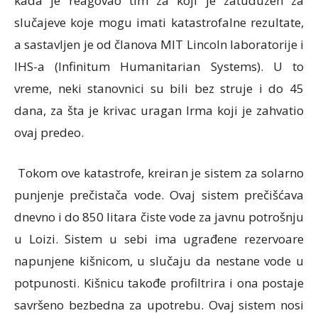
kada je reagovao tim za koji je zatuduzen za
slučajeve koje mogu imati katastrofalne rezultate,
a sastavljen je od članova MIT Lincoln laboratorije i
IHS-a (Infinitum Humanitarian Systems). U to
vreme, neki stanovnici su bili bez struje i do 45
dana, za šta je krivac uragan Irma koji je zahvatio
ovaj predeo.
Tokom ove katastrofe, kreiran je sistem za solarno
punjenje prečistača vode. Ovaj sistem prečišćava
dnevno i do 850 litara čiste vode za javnu potrošnju
u Loizi. Sistem u sebi ima ugrađene rezervoare
napunjene kišnicom, u slučaju da nestane vode u
potpunosti. Kišnicu takođe profiltrira i ona postaje
savršeno bezbedna za upotrebu. Ovaj sistem nosi