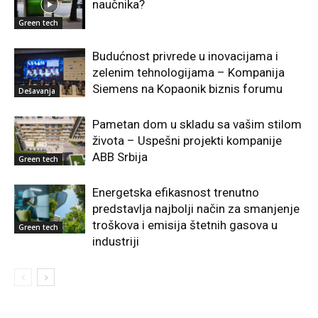
naučnika?
Green tech
Budućnost privrede u inovacijama i
zelenim tehnologijama – Kompanija
Siemens na Kopaonik biznis forumu
Dešavanja
Pametan dom u skladu sa vašim stilom
života – Uspešni projekti kompanije
ABB Srbija
Green tech
Energetska efikasnost trenutno
predstavlja najbolji način za smanjenje
troškova i emisija štetnih gasova u
Green tech
industriji