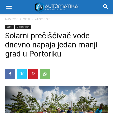
Naslovna
Vesti
Green tech
Vesti
Green tech
Solarni prečišćivač vode
dnevno napaja jedan manji
grad u Portoriku