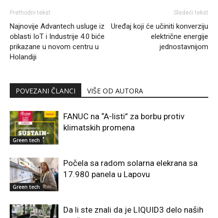
Prethodni tekst
Sledeći tekst
Najnovije Advantech usluge iz
Uređaj koji će učiniti konverziju
oblasti IoT i Industrije 4.0 biće
električne energije
prikazane u novom centru u
jednostavnijom
Holandiji
POVEZANI ČLANCI
VIŠE OD AUTORA
FANUC na “A-listi” za borbu protiv
klimatskih promena
Green tech
Počela sa radom solarna elekrana sa
17.980 panela u Lapovu
Green tech
Da li ste znali da je LIQUID3 delo naših