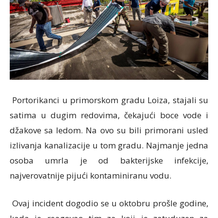
Portorikanci u primorskom gradu Loiza, stajali su
satima u dugim redovima, čekajući boce vode i
džakove sa ledom. Na ovo su bili primorani usled
izlivanja kanalizacije u tom gradu. Najmanje jedna
osoba umrla je od bakterijske infekcije,
najverovatnije pijući kontaminiranu vodu.
Ovaj incident dogodio se u oktobru prošle godine,