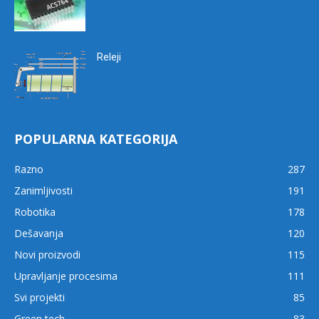
Releji
POPULARNA KATEGORIJA
Razno
287
Zanimljivosti
191
Robotika
178
Dešavanja
120
Novi proizvodi
115
Upravljanje procesima
111
Svi projekti
85
Green tech
83