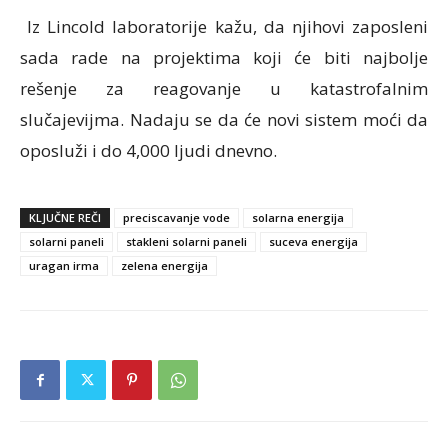
Iz Lincold laboratorije kažu, da njihovi zaposleni
sada rade na projektima koji će biti najbolje
rešenje za reagovanje u katastrofalnim
slučajevijma. Nadaju se da će novi sistem moći da
oposluži i do 4,000 ljudi dnevno.
KLJUČNE REČI
preciscavanje vode
solarna energija
solarni paneli
stakleni solarni paneli
suceva energija
uragan irma
zelena energija