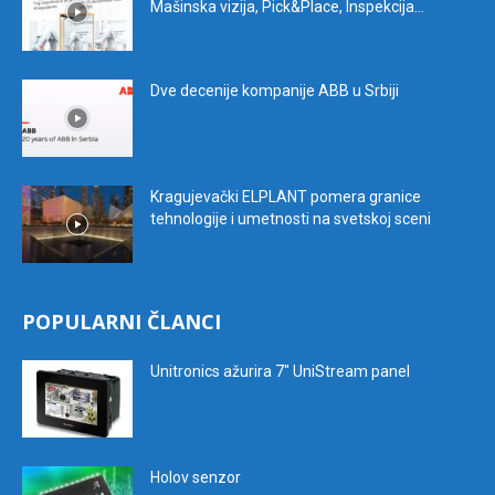
Mašinska vizija, Pick&Place, Inspekcija...
Dve decenije kompanije ABB u Srbiji
Kragujevački ELPLANT pomera granice
tehnologije i umetnosti na svetskoj sceni
POPULARNI ČLANCI
Unitronics ažurira 7″ UniStream panel
Holov senzor