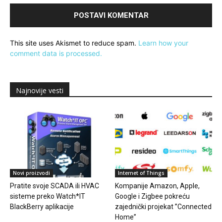
This site uses Akismet to reduce spam.
Learn how your
comment data is processed.
Najnovije vesti
Novi proizvodi
Internet of Things
Pratite svoje SCADA ili HVAC
Kompanije Amazon, Apple,
sisteme preko Watch*IT
Google i Zigbee pokreću
BlackBerry aplikacije
zajednički projekat ”Connected
Home”