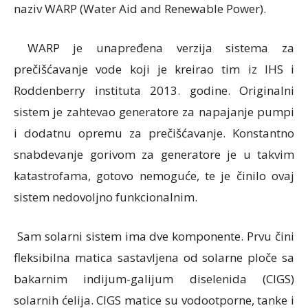
naziv WARP (Water Aid and Renewable Power).
WARP je unapređena verzija sistema za
prečišćavanje vode koji je kreirao tim iz IHS i
Roddenberry instituta 2013. godine. Originalni
sistem je zahtevao generatore za napajanje pumpi
i dodatnu opremu za prečišćavanje. Konstantno
snabdevanje gorivom za generatore je u takvim
katastrofama, gotovo nemoguće, te je činilo ovaj
sistem nedovoljno funkcionalnim.
Sam solarni sistem ima dve komponente. Prvu čini
fleksibilna matica sastavljena od solarne ploče sa
bakarnim indijum-galijum diselenida (CIGS)
solarnih ćelija. CIGS matice su vodootporne, tanke i