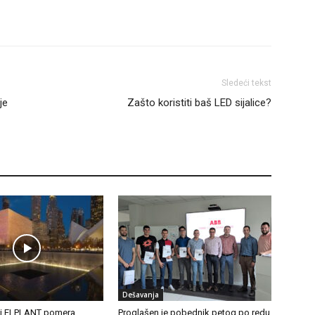
Sledeći tekst
je
Zašto koristiti baš LED sijalice?
Dešavanja
ki ELPLANT pomera
Proglašen je pobednik petog po redu