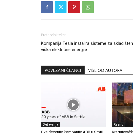
Prethodni tekst
Kompanija Tesla instalira sisteme za skladišten
viška električne energije
POVEZANI ČLANCI
VIŠE OD AUTORA
Dešavanja
Razno
Dve decenije kompanije ABB u Srbiji
Kragujevač