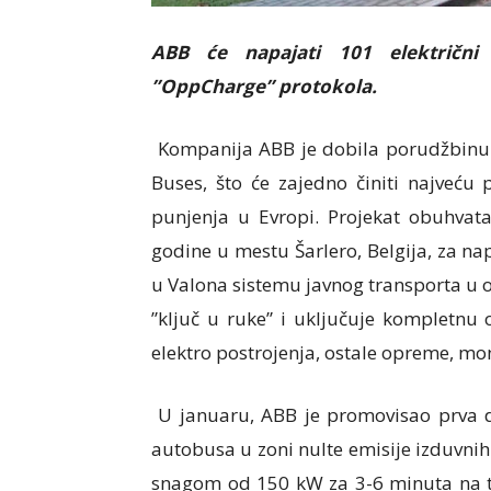
ABB će napajati 101 električni
”OppCharge” protokola.
Kompanija ABB je dobila porudžbinu 
Buses, što će zajedno činiti najveću 
punjenja u Evropi. Projekat obuhvat
godine u mestu Šarlero, Belgija, za n
u Valona sistemu javnog transporta u 
”ključ u ruke” i uključuje kompletnu
elektro postrojenja, ostale opreme, mo
U januaru, ABB je promovisao prva d
autobusa u zoni nulte emisije izduvnih
snagom od 150 kW za 3-6 minuta na te