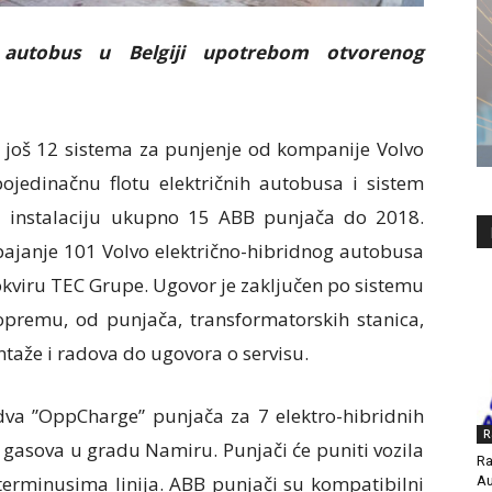
 autobus u Belgiji upotrebom otvorenog
još 12 sistema za punjenje od kompanije Volvo
pojedinačnu flotu električnih autobusa i sistem
a instalaciju ukupno 15 ABB punjača do 2018.
apajanje 101 Volvo električno-hibridnog autobusa
okviru TEC Grupe. Ugovor je zaključen po sistemu
 opremu, od punjača, transformatorskih stanica,
ntaže i radova do ugovora o servisu.
va ”OppCharge” punjača za 7 elektro-hibridnih
R
 gasova u gradu Namiru. Punjači će puniti vozila
Ra
rminusima linija. ABB punjači su kompatibilni
Au