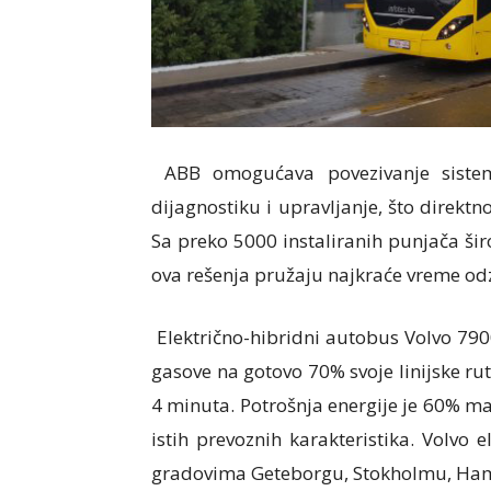
ABB omogućava povezivanje sistema
dijagnostiku i upravljanje, što direk
Sa preko 5000 instaliranih punjača ši
ova rešenja pružaju najkraće vreme odz
Električno-hibridni autobus Volvo 790
gasove na gotovo 70% svoje linijske rut
4 minuta. Potrošnja energije je 60% m
istih prevoznih karakteristika. Volvo 
gradovima Geteborgu, Stokholmu, Ha