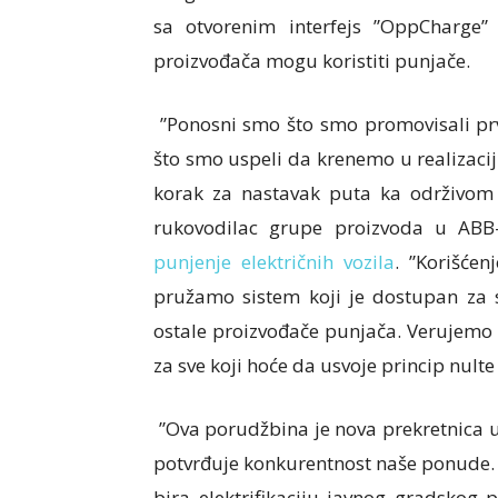
sa otvorenim interfejs ”OppCharge”
proizvođača mogu koristiti punjače.
”Ponosni smo što smo promovisali p
što smo uspeli da krenemo u realizaci
korak za nastavak puta ka održivom 
rukovodilac grupe proizvoda u A
punjenje električnih vozila
. ”Korišće
pružamo sistem koji je dostupan za s
ostale proizvođače punjača. Verujemo da
za sve koji hoće da usvoje princip nult
”Ova porudžbina je nova prekretnica u 
potvrđuje konkurentnost naše ponude. M
bira elektrifikaciju javnog gradskog 