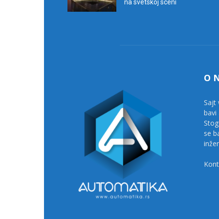
na svetskoj sceni
O 
Sajt 
bavi
Stog
se b
inže
Kont