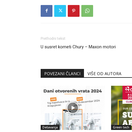
Prethodni tekst
U susret kometi Chury – Maxon motori
POVEZANI ČLANCI
VIŠE OD AUTORA
Dešavanja
Green tech