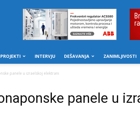
PROJEKTI
INTERVJU
DEŠAVANJA
ZANIMLJIVOSTI
nske panele u izraelskoj elektrani
onaponske panele u izra