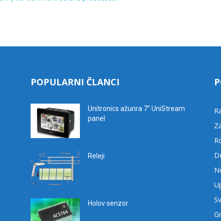
POPULARNI ČLANCI
P
Unitronics ažurira 7″ UniStream
R
panel
Za
R
D
Releji
No
Up
Sv
a
Holov senzor
G