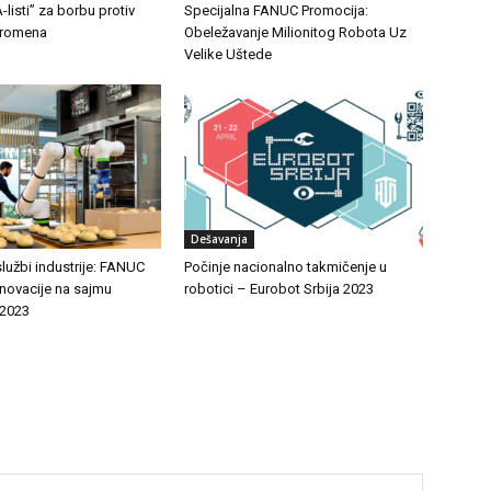
listi” za borbu protiv
Specijalna FANUC Promocija:
promena
Obeležavanje Milionitog Robota Uz
Velike Uštede
Dešavanja
lužbi industrije: FANUC
Počinje nacionalno takmičenje u
inovacije na sajmu
robotici – Eurobot Srbija 2023
 2023