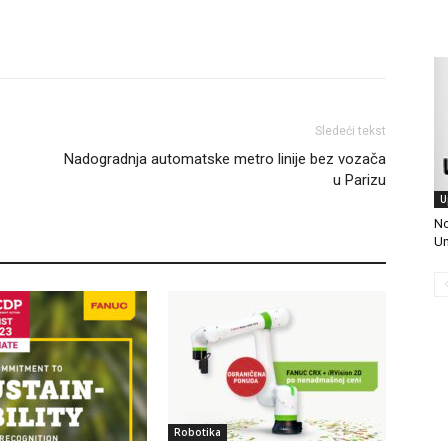
Sledeći tekst
Nadogradnja automatske metro linije bez vozača
u Parizu
U
No
Un
Robotika