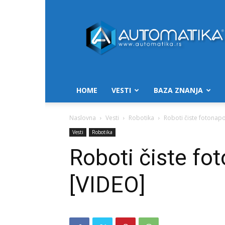
Automatika.rs
HOME
VESTI
BAZA ZNANJA
Naslovna
Vesti
Robotika
Roboti čiste fotonapo
Vesti
Robotika
Roboti čiste fot
[VIDEO]