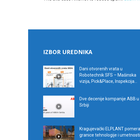
IZBOR UREDNIKA
Dani otvorenih vrata u
Robotechnik SFS – Mašinska
vizija, Pick&Place, Inspekcija...
Dve decenije kompanije ABB u
Srbiji
Kragujevački ELPLANT pomer
granice tehnologije i umetnosti