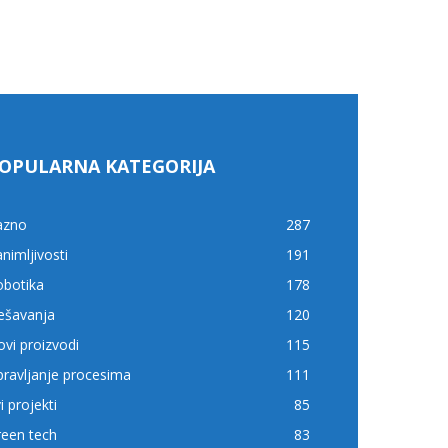
OPULARNA KATEGORIJA
azno
287
nimljivosti
191
obotika
178
ešavanja
120
vi proizvodi
115
ravljanje procesima
111
i projekti
85
reen tech
83