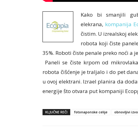
Kako bi smanjili gub
elekrana,
kompanija E
čistim. U izrealskoj ele
robota koji čiste panel
35%. Roboti čiste penale preko noći a 
Paneli se čiste krpom od mikrovlakan
robota čišćenje je traljalo i do pet dan
u ovoj elektrani. Izrael planira da doda
energije što otvara put kompaniji Eco
KLJUČNE REČI
fotonaponske celije
obnovljivi izvo