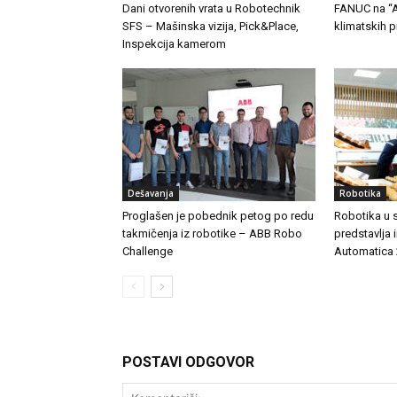
Dani otvorenih vrata u Robotechnik
FANUC na “A-
SFS – Mašinska vizija, Pick&Place,
klimatskih 
Inspekcija kamerom
Dešavanja
Robotika
Proglašen je pobednik petog po redu
Robotika u s
takmičenja iz robotike – ABB Robo
predstavlja 
Challenge
Automatica
POSTAVI ODGOVOR