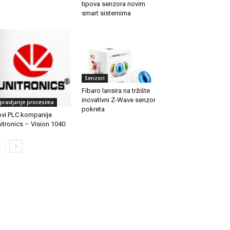
tipova senzora novim
smart sistemima
Senzori
Fibaro lansira na tržište
inovativni Z-Wave senzor
pravljanje procesima
pokreta
vi PLC kompanije
itronics – Vision 1040