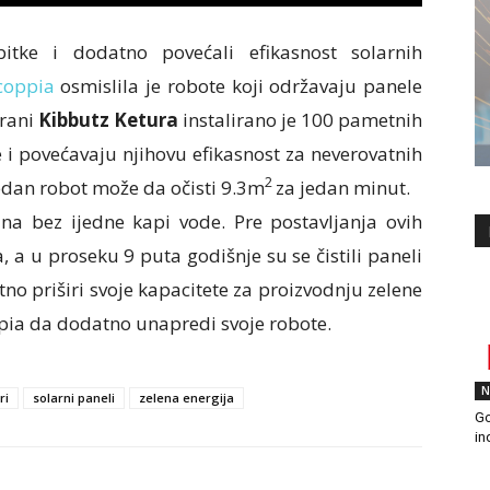
itke i dodatno povećali efikasnost solarnih
coppia
osmislila je robote koji održavaju panele
krani
Kibbutz Ketura
instalirano je 100 pametnih
e i povećavaju njihovu efikasnost za neverovatnih
2
jedan robot može da očisti 9.3m
za jedan minut.
a bez ijedne kapi vode. Pre postavljanja ovih
a, a u proseku 9 puta godišnje su se čistili paneli
tno priširi svoje kapacitete za proizvodnju zelene
ppia da dodatno unapredi svoje robote.
N
ri
solarni paneli
zelena energija
Go
in