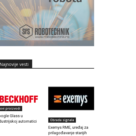
Najnovije vesti
ovi proizvodi
ogle Glass u
Obrada signala
dustrijskoj automatici
Exemys RME, uređaj za
prilagođavanje starijih