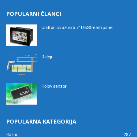
POPULARNI ČLANCI
Unitronics ažurira 7″ UniStream panel
Releji
Holov senzor
POPULARNA KATEGORIJA
Razno
287