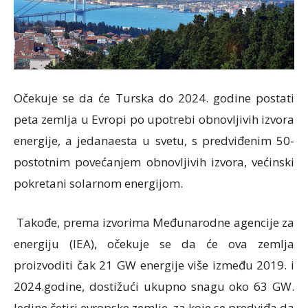
Očekuje se da će Turska do 2024. godine postati
peta zemlja u Evropi po upotrebi obnovljivih izvora
energije, a jedanaesta u svetu, s predviđenim 50-
postotnim povećanjem obnovljivih izvora, većinski
pokretani solarnom energijom.
Takođe, prema izvorima Međunarodne agencije za
energiju (IEA), očekuje se da će ova zemlja
proizvoditi čak 21 GW energije više između 2019. i
2024.godine, dostižući ukupno snagu oko 63 GW.
Jedine četiri evropske zemlje, za koje se predviđa da