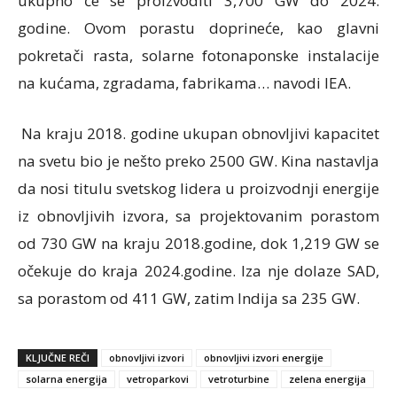
ukupno će se proizvoditi 3,700 GW do 2024.
godine. Ovom porastu doprineće, kao glavni
pokretači rasta, solarne fotonaponske instalacije
na kućama, zgradama, fabrikama… navodi IEA.
Na kraju 2018. godine ukupan obnovljivi kapacitet
na svetu bio je nešto preko 2500 GW. Kina nastavlja
da nosi titulu svetskog lidera u proizvodnji energije
iz obnovljivih izvora, sa projektovanim porastom
od 730 GW na kraju 2018.godine, dok 1,219 GW se
očekuje do kraja 2024.godine. Iza nje dolaze SAD,
sa porastom od 411 GW, zatim Indija sa 235 GW.
KLJUČNE REČI
obnovljivi izvori
obnovljivi izvori energije
solarna energija
vetroparkovi
vetroturbine
zelena energija