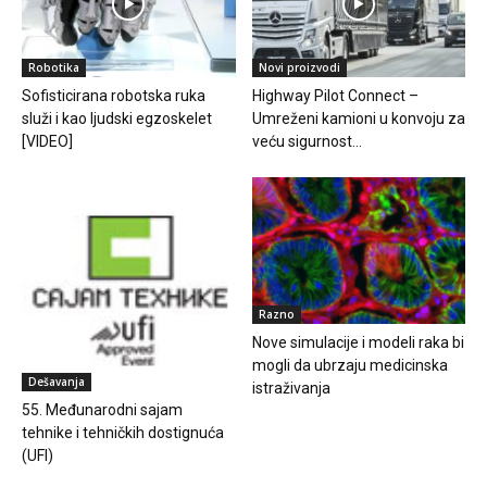
Robotika
Novi proizvodi
Sofisticirana robotska ruka
Highway Pilot Connect –
služi i kao ljudski egzoskelet
Umreženi kamioni u konvoju za
[VIDEO]
veću sigurnost...
Razno
Nove simulacije i modeli raka bi
mogli da ubrzaju medicinska
Dešavanja
istraživanja
55. Međunarodni sajam
tehnike i tehničkih dostignuća
(UFI)