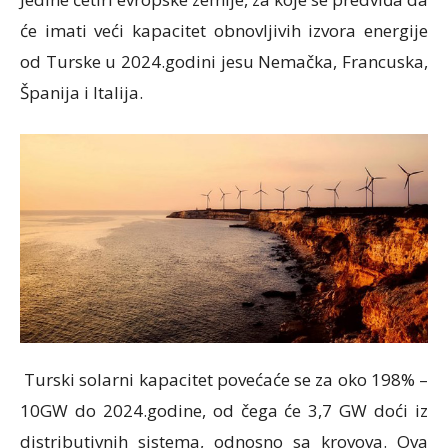
će imati veći kapacitet obnovljivih izvora energije
od Turske u 2024.godini jesu Nemačka, Francuska,
Španija i Italija.
Turski solarni kapacitet povećaće se za oko 198% –
10GW do 2024.godine, od čega će 3,7 GW doći iz
distributivnih sistema, odnosno sa krovova. Ova