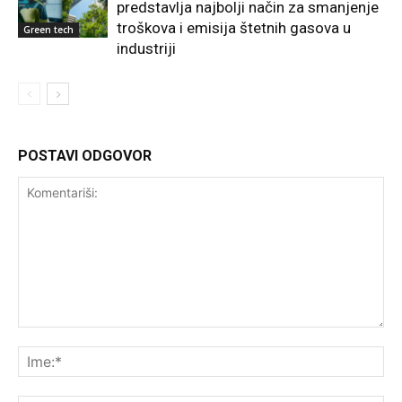
predstavlja najbolji način za smanjenje
troškova i emisija štetnih gasova u
Green tech
industriji
POSTAVI ODGOVOR