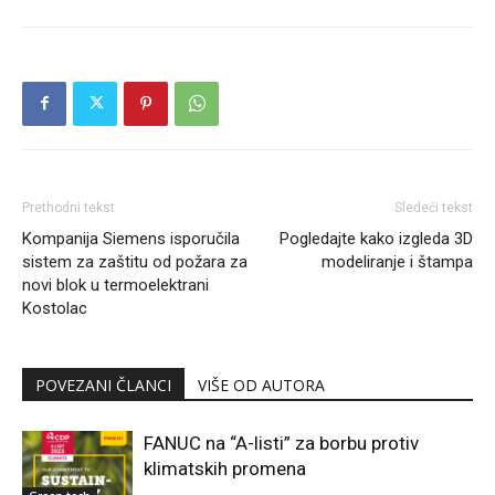
Prethodni tekst
Sledeći tekst
Kompanija Siemens isporučila
Pogledajte kako izgleda 3D
sistem za zaštitu od požara za
modeliranje i štampa
novi blok u termoelektrani
Kostolac
POVEZANI ČLANCI
VIŠE OD AUTORA
FANUC na “A-listi” za borbu protiv
klimatskih promena