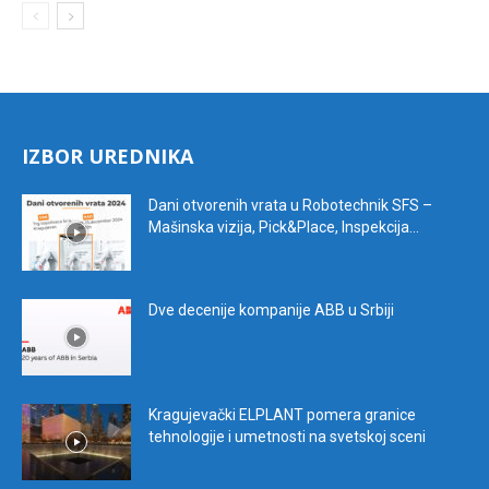
IZBOR UREDNIKA
Dani otvorenih vrata u Robotechnik SFS –
Mašinska vizija, Pick&Place, Inspekcija...
Dve decenije kompanije ABB u Srbiji
Kragujevački ELPLANT pomera granice
tehnologije i umetnosti na svetskoj sceni