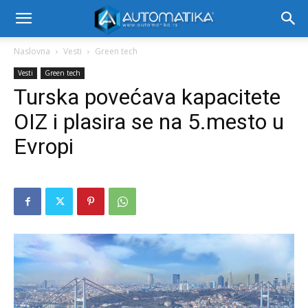
Naslovna
Vesti
Green tech
Vesti
Green tech
Turska povećava kapacitete
OIZ i plasira se na 5.mesto u
Evropi