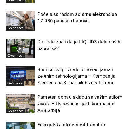
Green tech
Počela sa radom solarna elekrana sa
17.980 panela u Lapovu
Green tech
Da li ste znali da je LIQUID3 delo naših
naučnika?
Green tech
Budućnost privrede u inovacijama i
zelenim tehnologijama – Kompanija
Siemens na Kopaonik biznis forumu
Dešavanja
Pametan dom u skladu sa vašim stilom
života – Uspešni projekti kompanije
ABB Srbija
Green tech
Energetska efikasnost trenutno