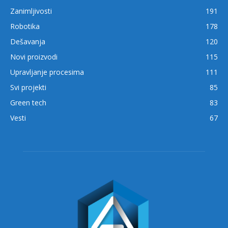
Zanimljivosti
191
Robotika
178
Dešavanja
120
Novi proizvodi
115
Upravljanje procesima
111
Svi projekti
85
Green tech
83
Vesti
67