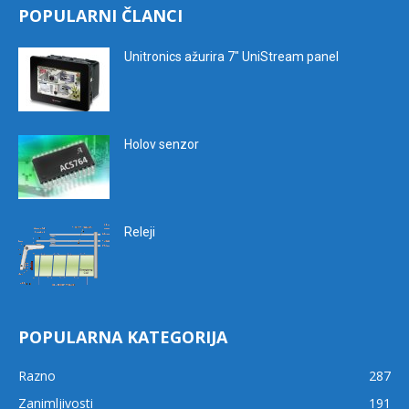
POPULARNI ČLANCI
Unitronics ažurira 7″ UniStream panel
Holov senzor
Releji
POPULARNA KATEGORIJA
Razno
287
Zanimljivosti
191