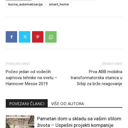
kucna_automatizacija
smart_home
Prethodni tekst
Sledeći tekst
Počeo jedan od vodećih
Prva ABB mobilna
sajmova tehnike na svetu –
transformatorska stanica u
Hannover Messe 2019
Srbiji za brže reagovanje
POVEZANI ČLANCI
VIŠE OD AUTORA
Pametan dom u skladu sa vašim stilom
života – Uspešni projekti kompanije