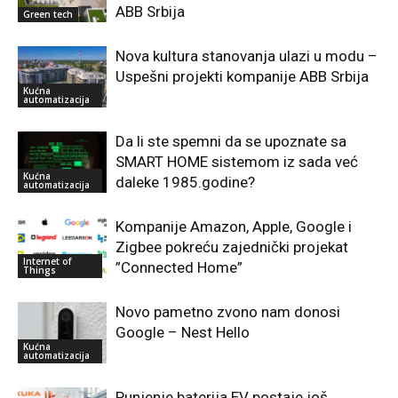
ABB Srbija
Green tech
Nova kultura stanovanja ulazi u modu –
Uspešni projekti kompanije ABB Srbija
Kućna
automatizacija
Da li ste spemni da se upoznate sa
SMART HOME sistemom iz sada već
Kućna
daleke 1985.godine?
automatizacija
Kompanije Amazon, Apple, Google i
Zigbee pokreću zajednički projekat
Internet of
”Connected Home”
Things
Novo pametno zvono nam donosi
Google – Nest Hello
Kućna
automatizacija
Punjenje baterija EV postaje još