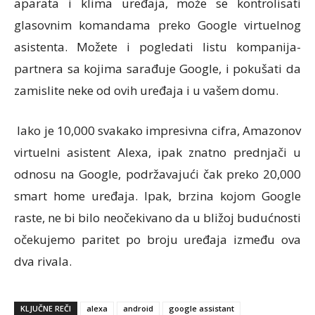
aparata i klima uređaja, može se kontrolisati
glasovnim komandama preko Google virtuelnog
asistenta. Možete i pogledati listu kompanija-
partnera sa kojima sarađuje Google, i pokušati da
zamislite neke od ovih uređaja i u vašem domu.
Iako je 10,000 svakako impresivna cifra, Amazonov
virtuelni asistent Alexa, ipak znatno prednjači u
odnosu na Google, podržavajući čak preko 20,000
smart home uređaja. Ipak, brzina kojom Google
raste, ne bi bilo neočekivano da u bližoj budućnosti
očekujemo paritet po broju uređaja između ova
dva rivala.
KLJUČNE REČI
alexa
android
google assistant