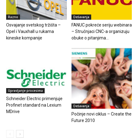
Razno
Dešavanja
Osvajanje svetskog tržišta –
FANUC pokreće seriju webinara
Opel i Vauxhall u rukama
– Stručnjaci CNC-a organizuju
kineske kompanije
obuke o pitanjima...
Upravljanje procesima
Schneider Electric primenjuje
Profinet standard na Lexium
Dešavanja
MDrive
Počinje novi ciklus – Create the
Future 2010