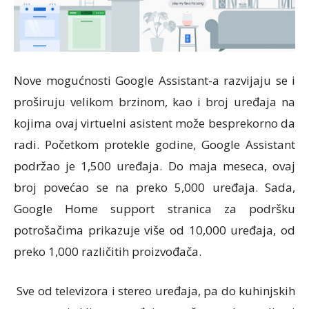
Nove mogućnosti Google Assistant-a razvijaju se i
proširuju velikom brzinom, kao i broj uređaja na
kojima ovaj virtuelni asistent može besprekorno da
radi. Početkom protekle godine, Google Assistant
podržao je 1,500 uređaja. Do maja meseca, ovaj
broj povećao se na preko 5,000 uređaja. Sada,
Google Home support stranica za podršku
potrošačima prikazuje više od 10,000 uređaja, od
preko 1,000 različitih proizvođača.
Sve od televizora i stereo uređaja, pa do kuhinjskih