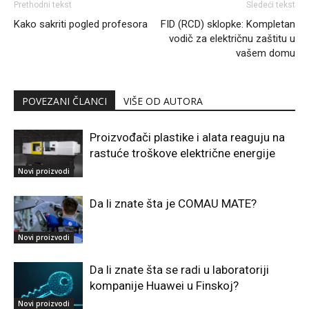
Prethodni tekst
Sledeći tekst
Kako sakriti pogled profesora
FID (RCD) sklopke: Kompletan
vodič za električnu zaštitu u
vašem domu
POVEZANI ČLANCI
VIŠE OD AUTORA
Proizvođači plastike i alata reaguju na
rastuće troškove električne energije
Novi proizvodi
Da li znate šta je COMAU MATE?
Novi proizvodi
Da li znate šta se radi u laboratoriji
kompanije Huawei u Finskoj?
Novi proizvodi