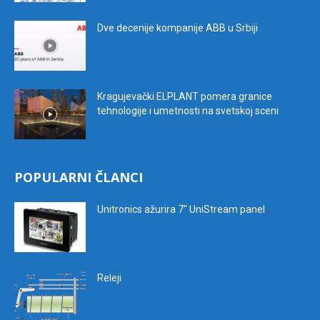
Dve decenije kompanije ABB u Srbiji
Kragujevački ELPLANT pomera granice
tehnologije i umetnosti na svetskoj sceni
POPULARNI ČLANCI
Unitronics ažurira 7″ UniStream panel
Releji