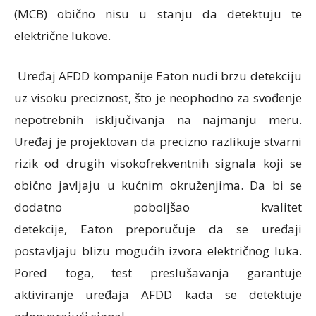
(MCB) obično nisu u stanju da detektuju te
električne lukove.
Uređaj AFDD kompanije Eaton nudi brzu detekciju
uz visoku preciznost, što je neophodno za svođenje
nepotrebnih isključivanja na najmanju meru.
Uređaj je projektovan da precizno razlikuje stvarni
rizik od drugih visokofrekventnih signala koji se
obično javljaju u kućnim okruženjima. Da bi se
dodatno poboljšao kvalitet
detekcije, Eaton preporučuje da se uređaji
postavljaju blizu mogućih izvora električnog luka.
Pored toga, test preslušavanja garantuje
aktiviranje uređaja AFDD kada se detektuje