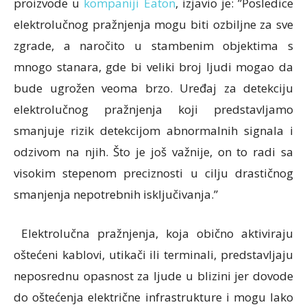
proizvode u
kompaniji Eaton
, izjavio je: ”Posledice
elektrolučnog pražnjenja mogu biti ozbiljne za sve
zgrade, a naročito u stambenim objektima s
mnogo stanara, gde bi veliki broj ljudi mogao da
bude ugrožen veoma brzo. Uređaj za detekciju
elektrolučnog pražnjenja koji predstavljamo
smanjuje rizik detekcijom abnormalnih signala i
odzivom na njih. Što je još važnije, on to radi sa
visokim stepenom preciznosti u cilju drastičnog
smanjenja nepotrebnih isključivanja.”
Elektrolučna pražnjenja, koja obično aktiviraju
oštećeni kablovi, utikači ili terminali, predstavljaju
neposrednu opasnost za ljude u blizini jer dovode
do oštećenja električne infrastrukture i mogu lako