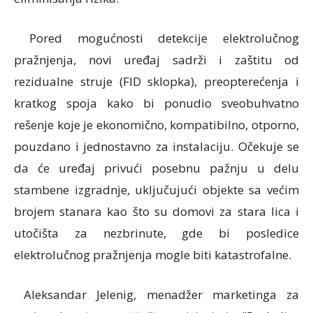
Pored mogućnosti detekcije elektrolučnog
pražnjenja, novi uređaj sadrži i zaštitu od
rezidualne struje (FID sklopka), preopterećenja i
kratkog spoja kako bi ponudio sveobuhvatno
rešenje koje je ekonomično, kompatibilno, otporno,
pouzdano i jednostavno za instalaciju. Očekuje se
da će uređaj privući posebnu pažnju u delu
stambene izgradnje, uključujući objekte sa većim
brojem stanara kao što su domovi za stara lica i
utočišta za nezbrinute, gde bi posledice
elektrolučnog pražnjenja mogle biti katastrofalne.
Aleksandar Jelenig, menadžer marketinga za