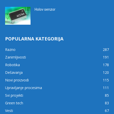
Holov senzor
POPULARNA KATEGORIJA
Razno
287
Zanimljivosti
191
Robotika
178
Dešavanja
120
Novi proizvodi
115
Upravljanje procesima
111
Svi projekti
85
Green tech
83
Vesti
67