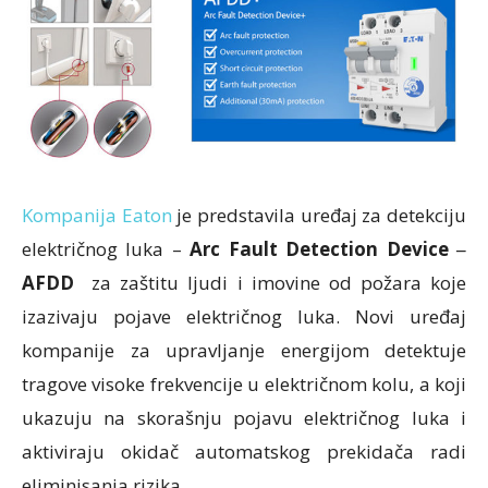
Kompanija Eaton
je predstavila uređaj za detekciju
električnog luka –
Arc Fault Detection Device ‒
AFDD
za zaštitu ljudi i imovine od požara koje
izazivaju pojave električnog luka. Novi uređaj
kompanije za upravljanje energijom detektuje
tragove visoke frekvencije u električnom kolu, a koji
ukazuju na skorašnju pojavu električnog luka i
aktiviraju okidač automatskog prekidača radi
eliminisanja rizika.