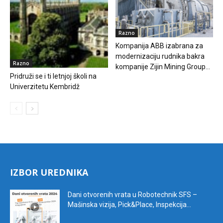
Razno
Kompanija ABB izabrana za
modernizaciju rudnika bakra
Razno
kompanije Zijin Mining Group...
Pridruži se i ti letnjoj školi na
Univerzitetu Kembridž
IZBOR UREDNIKA
Dani otvorenih vrata u Robotechnik SFS –
Mašinska vizija, Pick&Place, Inspekcija...