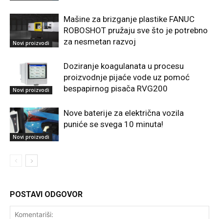
Mašine za brizganje plastike FANUC
ROBOSHOT pružaju sve što je potrebno
za nesmetan razvoj
Novi proizvodi
Doziranje koagulanata u procesu
proizvodnje pijaće vode uz pomoć
bespapirnog pisača RVG200
Novi proizvodi
Nove baterije za električna vozila
puniće se svega 10 minuta!
Novi proizvodi
POSTAVI ODGOVOR