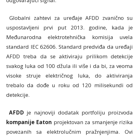
odgovarajući signal.
Globalni zahtevi za uređaje AFDD zvanično su
uspostavljeni prvi put 2013. godine, kada je
Međunarodna elektrotehnička komisija uvela
standard IEC 62606. Standard predviđa da uređaji
AFDD treba da se aktiviraju prilikom detekcije
svakog luka od 100 džula ili više i da bi, za veoma
visoke struje električnog luka, do aktiviranja
trebalo da dođe u roku od 120 milisekundi od
detekcije.
AFDD
je najnoviji dodatak portfoliju proizvoda
kompanije Eaton
projektovan za smanjenje rizika
povezanih sa elektrolučnim pražnjenjima. Ovi