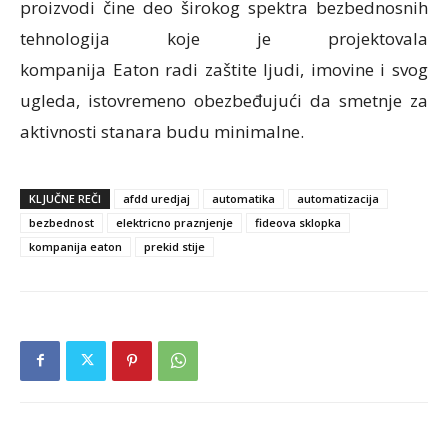
proizvodi čine deo širokog spektra bezbednosnih
tehnologija koje je projektovala
kompanija Eaton radi zaštite ljudi, imovine i svog
ugleda, istovremeno obezbeđujući da smetnje za
aktivnosti stanara budu minimalne.
KLJUČNE REČI
afdd uredjaj
automatika
automatizacija
bezbednost
elektricno praznjenje
fideova sklopka
kompanija eaton
prekid stije