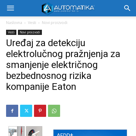
Naslovna
Vesti
Novi proizvodi
Vesti
Novi proizvodi
Uređaj za detekciju
elektrolučnog pražnjenja za
smanjenje električnog
bezbednosnog rizika
kompanije Eaton