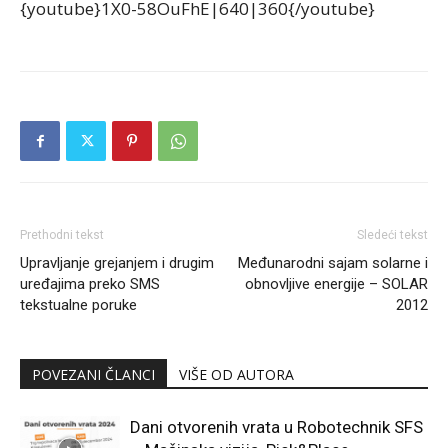
{youtube}1X0-58OuFhE|640|360{/youtube}
Prethodni tekst
Sledeći tekst
Upravljanje grejanjem i drugim
Međunarodni sajam solarne i
uređajima preko SMS
obnovljive energije – SOLAR
tekstualne poruke
2012
POVEZANI ČLANCI
VIŠE OD AUTORA
Dani otvorenih vrata u Robotechnik SFS