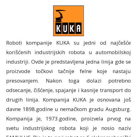
Roboti kompanije KUKA su jedni od najčešće
korišćenih industrijskih robota u automobilskoj
industriji. Ovde je predstavljena jedna linija gde se
proizvode točkovi tačnije felne koje nastaju
presovanjem. Nakon toga dolazi potrebno
odsecanje, čišćenje, spajanje i kasnije transport do
drugih linija. Kompanija KUKA je osnovana još
davne 1898.godine u nemačkom gradu Augsburg.
Kompanija je, 1973.godine, proizvela prvog na
svetu industrijskog robota koji je nosio naziv