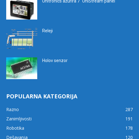
Unitronics ažurira 7″ UniStream panel
Releji
Holov senzor
POPULARNA KATEGORIJA
Razno
287
Zanimljivosti
191
Robotika
178
Dešavanja
120