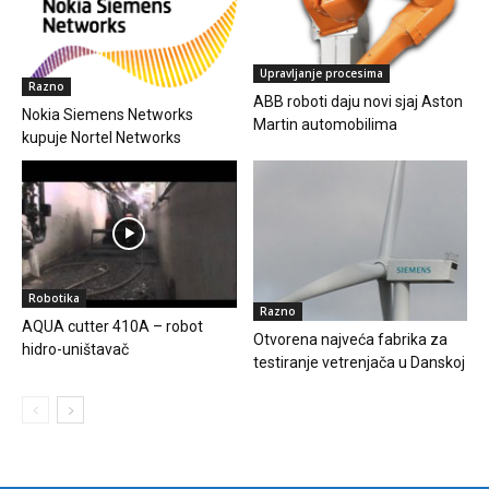
Upravljanje procesima
Razno
ABB roboti daju novi sjaj Aston
Nokia Siemens Networks
Martin automobilima
kupuje Nortel Networks
Robotika
Razno
AQUA cutter 410A – robot
Otvorena najveća fabrika za
hidro-uništavač
testiranje vetrenjača u Danskoj