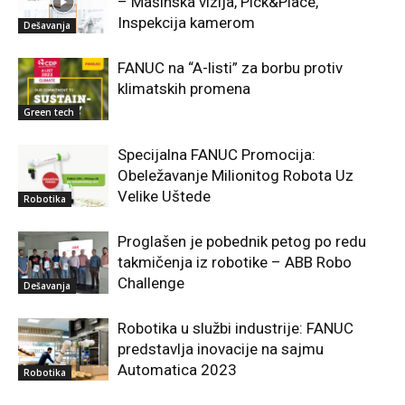
– Mašinska vizija, Pick&Place,
Inspekcija kamerom
Dešavanja
FANUC na “A-listi” za borbu protiv
klimatskih promena
Green tech
Specijalna FANUC Promocija:
Obeležavanje Milionitog Robota Uz
Velike Uštede
Robotika
Proglašen je pobednik petog po redu
takmičenja iz robotike – ABB Robo
Challenge
Dešavanja
Robotika u službi industrije: FANUC
predstavlja inovacije na sajmu
Automatica 2023
Robotika