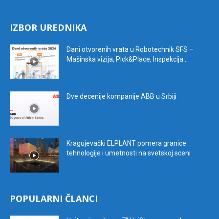
IZBOR UREDNIKA
Dani otvorenih vrata u Robotechnik SFS –
Mašinska vizija, Pick&Place, Inspekcija...
Dve decenije kompanije ABB u Srbiji
Kragujevački ELPLANT pomera granice
tehnologije i umetnosti na svetskoj sceni
POPULARNI ČLANCI