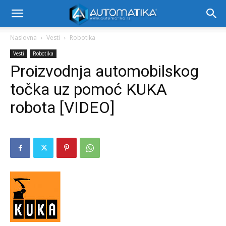
Naslovna
Vesti
Robotika
Vesti
Robotika
Proizvodnja automobilskog
točka uz pomoć KUKA
robota [VIDEO]