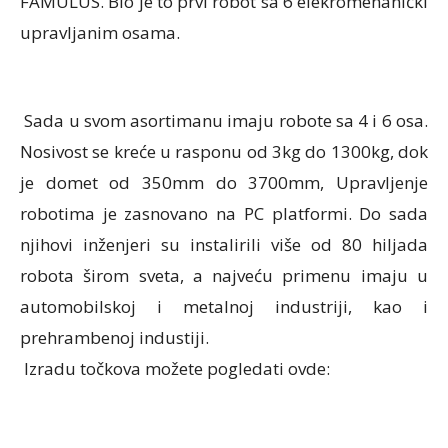
FAMULUS. Bio je to prvi robot sa 6 elekromehanički
upravljanim osama.
Sada u svom asortimanu imaju robote sa 4 i 6 osa.
Nosivost se kreće u rasponu od 3kg do 1300kg, dok
je domet od 350mm do 3700mm, Upravljenje
robotima je zasnovano na PC platformi. Do sada
njihovi inženjeri su instalirili više od 80 hiljada
robota širom sveta, a najveću primenu imaju u
automobilskoj i metalnoj industriji, kao i
prehrambenoj industiji.
Izradu točkova možete pogledati ovde: