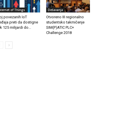
nternet of Things
Dešavanja
oj povezanih IoT
Otvoreno III regionalno
eđaja preti da dostigne
studentsko takmičenje
k 125 milijardi do...
SIM(P)ATIC PLC+
Challenge 2018