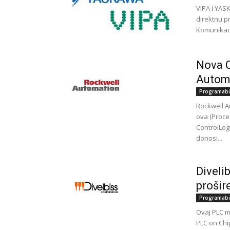
VIPА i YАS
dirеktnu p
Kоmunikаci
Nova C
Autom
Programabi
Rockwell A
ova (Proce
ControlLogi
donosi...
Diveli
proši
Programabi
Ovaj PLC m
PLC on Chip