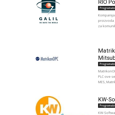
RIO Po
Programabi
Kompanija „
proizvoda 
za komunika
Matrik
Mitsub
Programabi
MatrikonOP
PLC-ove ser
MES, Matri
KW-So
Programabi
KW-Softwar