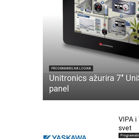
PROGRAMABILNA LOGIKA
Unitronics ažurira 7″ Un
panel
VIPA i
svet
Programabi