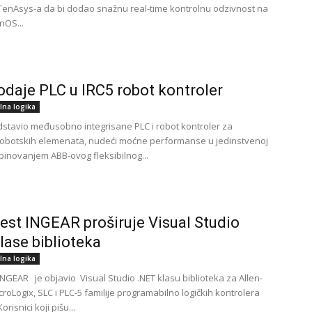
TenAsys-a da bi dodao snažnu real-time kontrolnu odzivnost na
nOS...
daje PLC u IRC5 robot kontroler
lna logika
dstavio međusobno integrisane PLC i robot kontroler za
 robotskih elemenata, nudeći moćne performanse u jedinstvenoj
mbinovanjem ABB-ovog fleksibilnog...
st INGEAR proširuje Visual Studio
lase biblioteka
lna logika
NGEAR je objavio Visual Studio .NET klasu biblioteka za Allen-
roLogix, SLC i PLC-5 familije programabilno logičkih kontrolera
orisnici koji pišu...