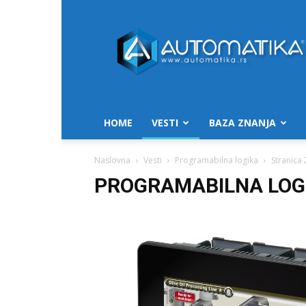
Automatika.rs
HOME
VESTI
BAZA ZNANJA
Naslovna
Vesti
Programabilna logika
Stranica 
PROGRAMABILNA LOG