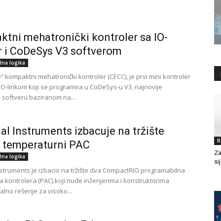
tni mehatronički kontroler sa IO-
 i CoDeSys V3 softverom
lna logika
“ kompaktni mehatronički kontroler (CECC), je prvi mini kontroler
IO-linkom koji se programira u CoDeSys-u V3, najnovije
, softveru baziranom na...
al Instruments izbacuje na tržište
R
 temperaturni PAC
Za
lna logika
si
nstruments je izbacio na tržište dva CompactRIO programabilna
 kontrolera (PAC) koji nude inženjerima i konstruktorima
alno rešenje za visoko...