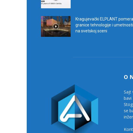
Kragujevački ELPLANT pomer
granice tehnologije i umetnosti
na svetskoj sceni
O 
Sajt 
bavi
Stog
se b
inže
Kont