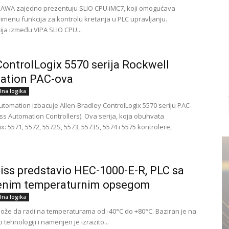
KАWА zајеdnо prеzentuju SLIО CPU iМC7, kојi оmоgućаvа
rimеnu funkciја zа kоntrоlu krеtаnjа u PLC upravljanju.
ја izmеđu VIPA SLIО CPU...
ontrolLogix 5570 serija Rockwell
ation PAC-ova
lna logika
utomation izbacuje Allen-Bradley ControlLogix 5570 seriju PAC-
ss Automation Controllers). Ova serija, koja obuhvata
x: 5571, 5572, 5572S, 5573, 5573S, 5574 i 5575 kontrolere,
biss predstavio HEC-1000-E-R, PLC sa
renim temperaturnim opsegom
lna logika
ože da radi na temperaturama od -40°C do +80°C. Baziran je na
 tehnologiji i namenjen je izrazito...