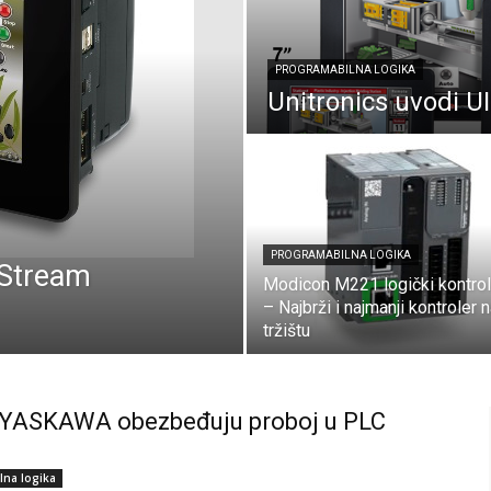
PROGRAMABILNA LOGIKA
Unitronics uvodi 
PROGRAMABILNA LOGIKA
iStream
Modicon M221 logički kontrol
– Najbrži i najmanji kontroler 
tržištu
 YASKAWA obezbeđuju proboj u PLC
lna logika