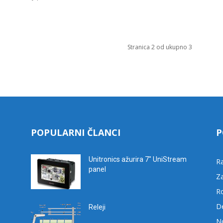
Stranica 2 od ukupno 3
POPULARNI ČLANCI
P
Unitronics ažurira 7″ UniStream
R
panel
Za
R
D
Releji
No