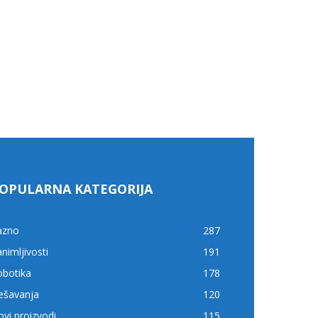
OPULARNA KATEGORIJA
azno
287
nimljivosti
191
obotika
178
ešavanja
120
vi proizvodi
115