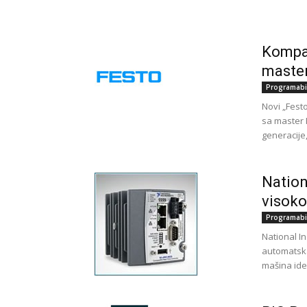
Kompak
master
Programabi
Novi „Festo
sa master 
generacije
Nation
visoko
Programabi
National I
automatska
mašina ide