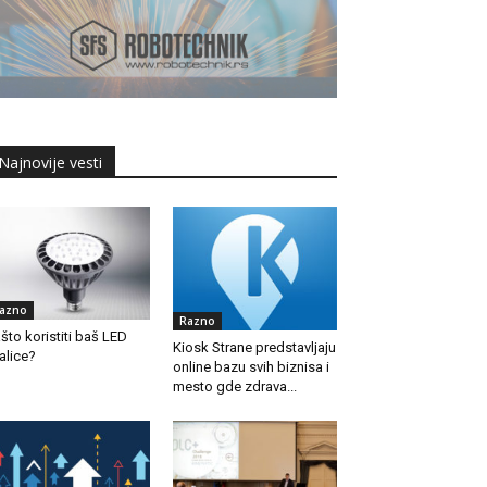
Najnovije vesti
azno
Razno
što koristiti baš LED
Kiosk Strane predstavljaju
jalice?
online bazu svih biznisa i
mesto gde zdrava...