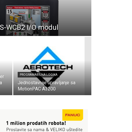
UIS-WCB2 I/O modul
PROGRAMABILNA LOGIKA
er
na
Jednostavnije upravljanje sa
MotionPAC A3200