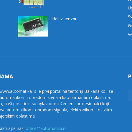
Up
Sv
a
Holov senzor
G
Ve
NAMA
P
www.automatika.rs je prvi portal na teritoriji Balkana koji se
 automatikom i obradom signala kao primarnim oblastima.
a, naši posetioci su uglavnom inženjeri i profesionalci koji
ave automatikom, obradom signala, elektronikom i ostalim
njerskim oblastima.
aktirajte nas:
office@automatika.rs