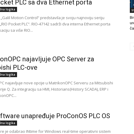
cket PLC sa dva Ethernet porta
lna logika
I
Galil Motion Control“ predstavila je svoju najnoviju seriju
Br
ur
„RIO Pocket PLC“. RIO-47142 sadrži dva interna Ethernet porta
ča
ciju sa više RIO...
onOPC najavljuje OPC Server za
ishi PLC-ove
lna logika
C najavljuje nove opcije u MatrikonOPC Serveru za Mitsubishi
ije Q. Za integraciju sa HMI, Historians(History SCADA), ERP i
konOPC...
ftware unapređuje ProConOS PLC OS
lna logika
e je odabrao INtime for Windows real-time operativni sistem