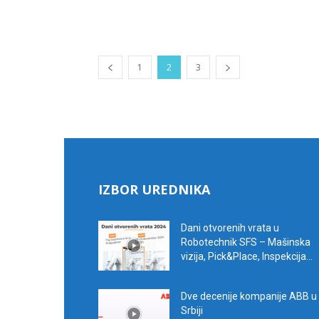
1
2
3
IZBOR UREDNIKA
Dani otvorenih vrata u
Robotechnik SFS – Mašinska
vizija, Pick&Place, Inspekcija...
Dve decenije kompanije ABB u
Srbiji