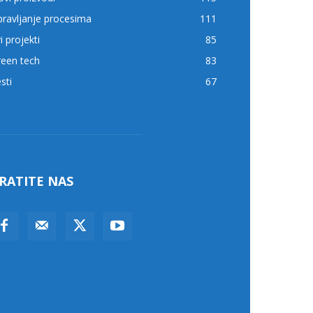
ravljanje procesima
111
i projekti
85
reen tech
83
sti
67
RATITE NAS