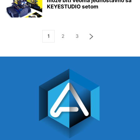
može biti veoma jednostavno sa
KEYESTUDIO setom
1
2
3