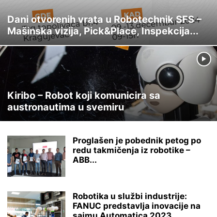
Dani otvorenih vrata u Robotechnik SFS –
Mašinska vizija, Pick&Place, Inspekcija...
Kiribo – Robot koji komunicira sa
austronautima u svemiru
Proglašen je pobednik petog po
redu takmičenja iz robotike –
ABB...
Robotika u službi industrije:
FANUC predstavlja inovacije na
sajmu Automatica 2023