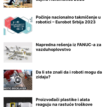
Počinje nacionalno takmičenje u
robotici – Eurobot Srbija 2023
Napredna rešenja iz FANUC-a za
vazduhoplovstvo
Da li ste znali da i roboti mogu da
zidaju?
Proizvođači plastike i alata
reaguju na rastuće troškove