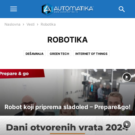
Naslovna
Vesti
Robotika
ROBOTIKA
DEŠAVANJA
GREEN TECH
INTERNET OF THINGS
KUĆNA AUTOMATIZACIJA
MIKROKONTROLERI
NOVI PROIZVODI
OBRADA SIGNALA
PROGRAMABILNA LOGIKA
RAZNO
ROBOTIKA
SENZORI
SPACE TECH
UPRAVLJANJE PROCESIMA
VR/AR
Robot koji priprema sladoled – Prepare&go!